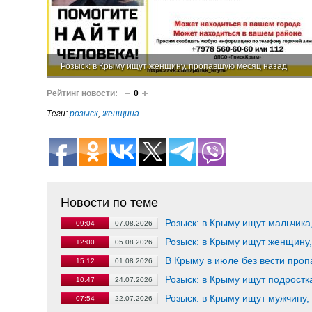
Розыск: в Крыму ищут женщину, пропавшую месяц назад
Рейтинг новости:
0
Теги:
розыск
,
женщина
Новости по теме
Розыск: в Крыму ищут мальчика
09:04
07.08.2026
Розыск: в Крыму ищут женщину
12:00
05.08.2026
В Крыму в июле без вести проп
15:12
01.08.2026
Розыск: в Крыму ищут подростк
10:47
24.07.2026
Розыск: в Крыму ищут мужчину,
07:54
22.07.2026