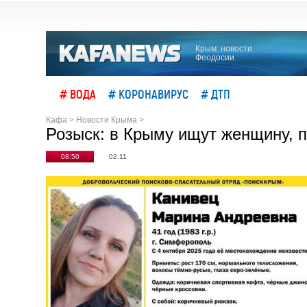
Крым: новости
Феодосии
# ВОДА
# КОРОНАВИРУС
# ДТП
Кафа
>
Новости Крыма
>
Розыск: в Крыму ищут женщину, 
08:50
02.11