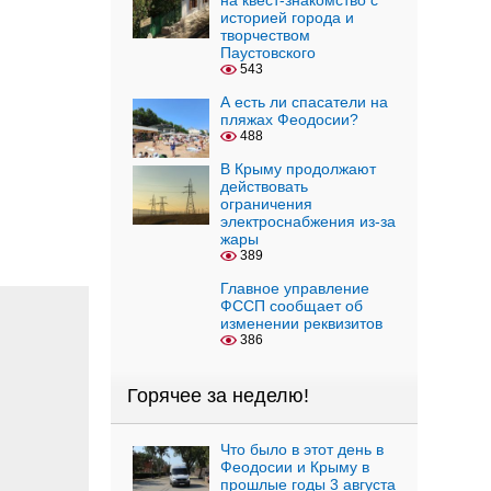
на квест-знакомство с
историей города и
творчеством
Паустовского
543
А есть ли спасатели на
пляжах Феодосии?
488
В Крыму продолжают
действовать
ограничения
электроснабжения из-за
жары
389
Главное управление
ФССП сообщает об
изменении реквизитов
386
Горячее за неделю!
Что было в этот день в
Феодосии и Крыму в
прошлые годы 3 августа