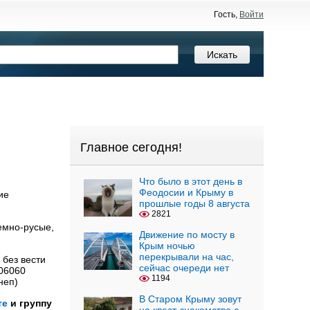
Гость,
Войти
Главное сегодня!
Что было в этот день в
Феодосии и Крыму в
ие
прошлые годы 8 августа
2821
емно-русые,
Движение по мосту в
Крым ночью
перекрывали на час,
без вести
сейчас очереди нет
06060
1194
неп)
В Старом Крыму зовут
те
и группу