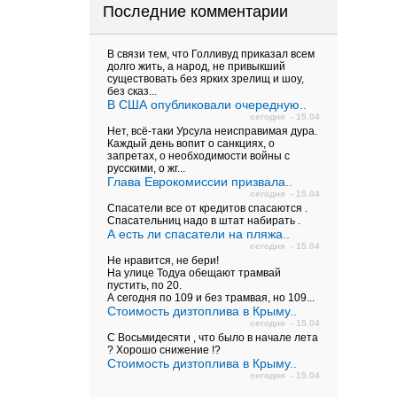
Последние комментарии
В связи тем, что Голливуд приказал всем
долго жить, а народ, не привыкший
существовать без ярких зрелищ и шоу,
без сказ...
В США опубликовали очередную..
сегодня - 15.04
Нет, всё-таки Урсула неисправимая дура.
Каждый день вопит о санкциях, о
запретах, о необходимости войны с
русскими, о жг...
Глава Еврокомиссии призвала..
сегодня - 15.04
Спасатели все от кредитов спасаются .
Спасательниц надо в штат набирать .
А есть ли спасатели на пляжа..
сегодня - 15.04
Не нравится, не бери!
На улице Тодуа обещают трамвай
пустить, по 20.
А сегодня по 109 и без трамвая, но 109...
Стоимость дизтоплива в Крыму..
сегодня - 15.04
С Восьмидесяти , что было в начале лета
? Хорошо снижение !?
Стоимость дизтоплива в Крыму..
сегодня - 15.04