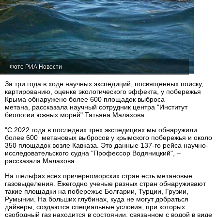
Фото РИА Новости
За три года в ходе научных экспедиций, посвященных поиску,
картированию, оценке экологического эффекта, у побережья
Крыма обнаружено более 600 площадок выброса
метана, рассказала научный сотрудник центра "Институт
биологии южных морей" Татьяна Малахова.
"С 2022 года в последних трех экспедициях мы обнаружили
более 600 метановых выбросов у крымского побережья и около
350 площадок возле Кавказа. Это данные 137-го рейса научно-
исследовательского судна "Профессор Водяницкий", –
рассказала Малахова.
На шельфах всех причерноморских стран есть метановые
газовыделения. Ежегодно ученые разных стран обнаруживают
такие площадки на побережье Болгарии, Турции, Грузии,
Румынии. На больших глубинах, куда не могут добраться
дайверы, создаются специальные условия, при которых
свободный газ находится в состоянии, связанном с водой в виде