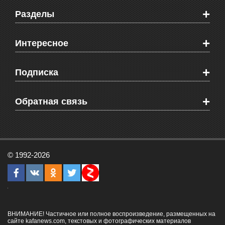
+
Разделы
Новости Феодосии
+
Интересное
Новости Крыма
Мировые новости
Видео о Феодосии
+
Подписка
Объявления
Веб-камеры Феодосии
Здоровье
Блоги феодосийцев
Печатная версия газеты "Кафа"
+
СМС мнения читателей
Обратная связь
Школы Феодосии
RSS
Рекламодателям
Контактная информация
© 1992-2026
ВНИМАНИЕ! Частичное или полное воспроизведение, размещенных на
сайте kafanews.com, текстовых и фотографических материалов