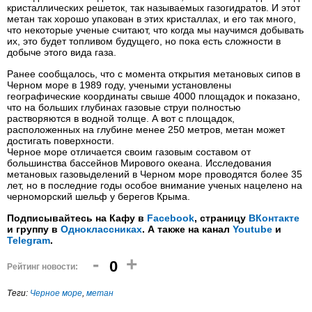
кристаллических решеток, так называемых газогидратов. И этот
метан так хорошо упакован в этих кристаллах, и его так много,
что некоторые ученые считают, что когда мы научимся добывать
их, это будет топливом будущего, но пока есть сложности в
добыче этого вида газа.
Ранее сообщалось, что с момента открытия метановых сипов в
Черном море в 1989 году, учеными установлены
географические координаты свыше 4000 площадок и показано,
что на больших глубинах газовые струи полностью
растворяются в водной толще. А вот с площадок,
расположенных на глубине менее 250 метров, метан может
достигать поверхности.
Черное море отличается своим газовым составом от
большинства бассейнов Мирового океана. Исследования
метановых газовыделений в Черном море проводятся более 35
лет, но в последние годы особое внимание ученых нацелено на
черноморский шельф у берегов Крыма.
Подписывайтесь на Кафу в
Facebook
, страницу
ВКонтакте
и группу в
Одноклассниках
. А также на канал
Youtube
и
Telegram
.
-
+
0
Рейтинг новости:
Теги:
Черное море
,
метан