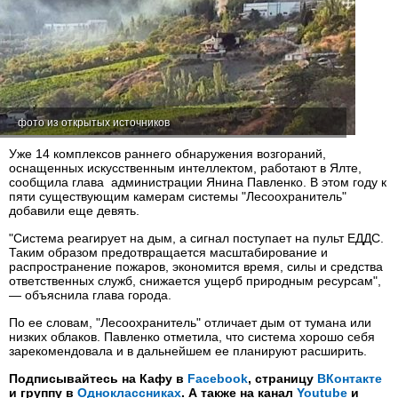
фото из открытых источников
Уже 14 комплексов раннего обнаружения возгораний,
оснащенных искусственным интеллектом, работают в Ялте,
сообщила глава администрации Янина Павленко. В этом году к
пяти существующим камерам системы "Лесоохранитель"
добавили еще девять.
"Система реагирует на дым, а сигнал поступает на пульт ЕДДС.
Таким образом предотвращается масштабирование и
распространение пожаров, экономится время, силы и средства
ответственных служб, снижается ущерб природным ресурсам",
— объяснила глава города.
По ее словам, "Лесоохранитель" отличает дым от тумана или
низких облаков. Павленко отметила, что система хорошо себя
зарекомендовала и в дальнейшем ее планируют расширить.
Подписывайтесь на Кафу в
Facebook
, страницу
ВКонтакте
и группу в
Одноклассниках
. А также на канал
Youtube
и