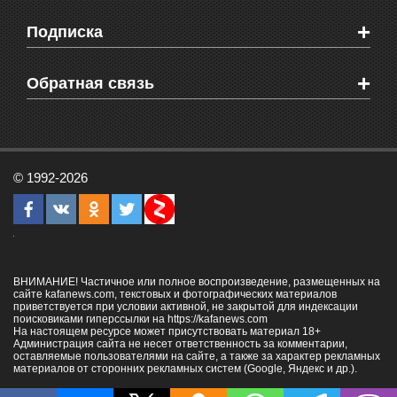
Мировые новости
Видео о Феодосии
+
Подписка
Объявления
Веб-камеры Феодосии
Здоровье
Блоги феодосийцев
Печатная версия газеты "Кафа"
+
СМС мнения читателей
Обратная связь
Школы Феодосии
RSS
Рекламодателям
Контактная информация
© 1992-2026
ВНИМАНИЕ! Частичное или полное воспроизведение, размещенных на
сайте kafanews.com, текстовых и фотографических материалов
приветствуется при условии активной, не закрытой для индексации
поисковиками гиперссылки на
https://kafanews.com
На настоящем ресурсе может присутствовать материал 18+
Администрация сайта не несет ответственность за комментарии,
оставляемые пользователями на сайте, а также за характер рекламных
материалов от сторонних рекламных систем (Google, Яндекс и др.).