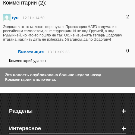
Комментарии (
2
):
2
tyu
12.11 в 14:50
Эрдоган что-то малость перепутал. Провокацию НАТО задумали с
российским самолетом, а не с турецким. И не над Грузией, а над
Румынией, но что-то пошло не так. Ох, не избежать теперь Эрдогану
ятагана, как пить дать не избежать. Ятаганом, да по Эрдогану!
0
Биостанция
13.11 в 09:33
Комментарий удален
Эта новость опубликована больше недели назад.
Комментарии отключены.
+
Разделы
Новости Феодосии
+
Интересное
Новости Крыма