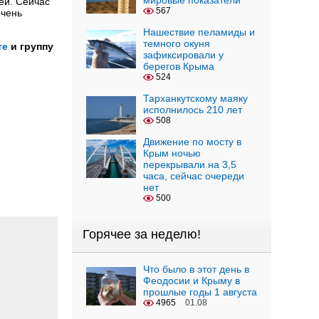
мировые показатели
ей. Сейчас
567
очень
Нашествие пеламиды и
темного окуня
те
и группу
зафиксировали у
берегов Крыма
524
Тарханкутскому маяку
исполнилось 210 лет
508
Движение по мосту в
Крым ночью
перекрывали на 3,5
часа, сейчас очереди
нет
500
Горячее за неделю!
Что было в этот день в
Феодосии и Крыму в
прошлые годы 1 августа
4965
01.08