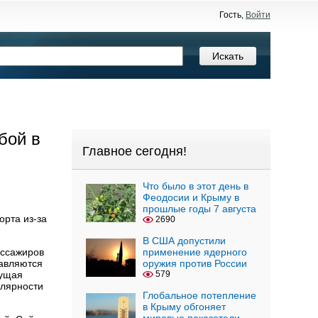
Гость,
Войти
бой в
Главное сегодня!
Что было в этот день в
Феодосии и Крыму в
прошлые годы 7 августа
орта из-за
2690
В США допустили
ассажиров
применение ядерного
тавляются
оружия против России
кущая
579
улярности
Глобальное потепление
в Крыму обгоняет