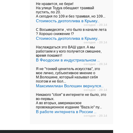
Не нравится, не бери!
На улице Тодуа обещают трамвай
пустить, по 20.
А сегодня по 109 и без трамвая, но 109...
Стоимость дизтоплива в Крыму..
сегодня - 20.14
С Восьмидесяти , что было в начале лета
? Хорошо снижение !?
Стоимость дизтоплива в Крыму..
сегодня - 20.14
Наслаждаться это ВАШ удел. А мы
работаем и у кого получится смешнее,
время покажет!
В Феодосии в индустриальном ..
сегодня - 20.14
Я не "тонкий ценитель искусства", это
мое лично, субъективное мнение о
М.Волошине, который называл себя
поэтом и не бол...
Максимилиан Волошин вернулся..
сегодня - 20.14
Никакого "сбоя" в интернете не было, это
во-первых.
А во вторых, американское
провокационное издание "Baza.io" пу...
В работе интернета в России ..
сегодня - 20.14