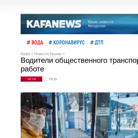
Крым: новости
Феодосии
# ВОДА
# КОРОНАВИРУС
# ДТП
Кафа
>
Новости Крыма
>
Водители общественного транспор
работе
16:19
15.11