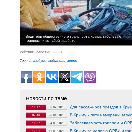
Водители общественного транспорта Крыма заболевают
гриппом - и вот сбой в работе
Рейтинг новости:
0
Теги:
автобусы
,
водители
,
грипп
Новости по теме
Для пассажиров поездов в Кры
18:17
06.07.2026
В Крыму к лету намерены запу
07:40
26.04.2026
Заболеваемость гриппом и ОРВ
10:57
24.03.2026
В Крыму за неделю ОРВИ и гри
12:01
11.03.2026