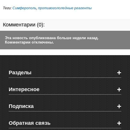
Теги:
Симферополь
,
противогололедные реагенты
Комментарии (
0
):
Эта новость опубликована больше недели назад.
Комментарии отключены.
+
Разделы
Новости Феодосии
+
Интересное
Новости Крыма
Мировые новости
Видео о Феодосии
+
Подписка
Объявления
Веб-камеры Феодосии
Здоровье
Блоги феодосийцев
Печатная версия газеты "Кафа"
+
СМС мнения читателей
Обратная связь
Школы Феодосии
RSS