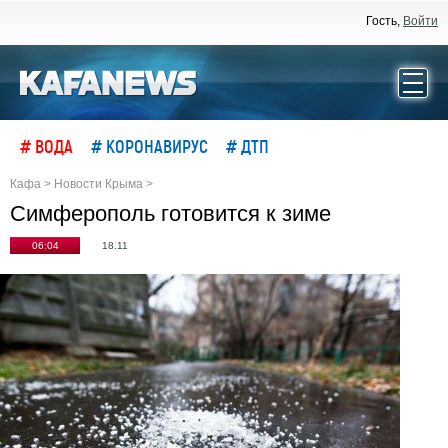
Гость,
Войти
# ВОДА
# КОРОНАВИРУС
# ДТП
Кафа
>
Новости Крыма
>
Симферополь готовится к зиме
06:04
18.11