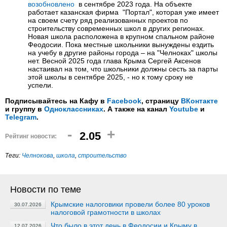
возобновлено
в сентябре 2023 года. На объекте
работает казанская фирма "Портал", которая уже имеет
на своем счету ряд реализованных проектов по
строительству современных школ в других регионах.
Новая школа расположена в крупном спальном районе
Феодосии. Пока местные школьники вынуждены ездить
на учебу в другие районы города – на "Челноках" школы
нет. Весной 2025 года глава Крыма Сергей Аксенов
настаивал на том, что школьники должны сесть за парты
этой школы в сентябре 2025, - но к тому сроку не
успели.
Подписывайтесь на Кафу в
Facebook
, страницу
ВКонтакте
и группу в
Одноклассниках
. А также на канал
Youtube
и
Telegram
.
-
+
2.05
Рейтинг новости:
Теги:
Челнокова
,
школа
,
строительство
Новости по теме
Крымские налоговики провели более 80 уроков
30.07.2026
налоговой грамотности в школах
Что было в этот день в Феодосии и Крыму в
12.07.2026