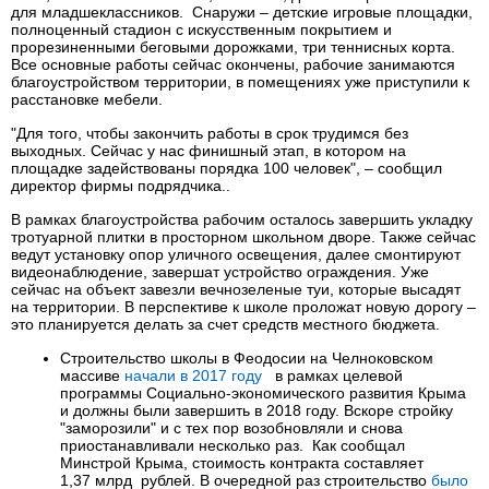
для младшеклассников. Снаружи – детские игровые площадки,
полноценный стадион с искусственным покрытием и
прорезиненными беговыми дорожками, три теннисных корта.
Все основные работы сейчас окончены, рабочие занимаются
благоустройством территории, в помещениях уже приступили к
расстановке мебели.
"Для того, чтобы закончить работы в срок трудимся без
выходных. Сейчас у нас финишный этап, в котором на
площадке задействованы порядка 100 человек", – сообщил
директор фирмы подрядчика..
В рамках благоустройства рабочим осталось завершить укладку
тротуарной плитки в просторном школьном дворе. Также сейчас
ведут установку опор уличного освещения, далее смонтируют
видеонаблюдение, завершат устройство ограждения. Уже
сейчас на объект завезли вечнозеленые туи, которые высадят
на территории. В перспективе к школе проложат новую дорогу –
это планируется делать за счет средств местного бюджета.
Строительство школы в Феодосии на Челноковском
массиве
начали в 2017 году
в рамках целевой
программы Социально-экономического развития Крыма
и должны были завершить в 2018 году. Вскоре стройку
"заморозили" и с тех пор возобновляли и снова
приостанавливали несколько раз. Как сообщал
Минстрой Крыма, стоимость контракта составляет
1,37 млрд рублей. В очередной раз строительство
было