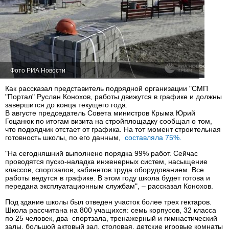
Фото РИА Новости
Как рассказал представитель подрядной организации "СМП
"Портал" Руслан Конохов, работы движутся в графике и должны
завершится до конца текущего года.
В августе председатель Совета министров Крыма Юрий
Гоцанюк по итогам визита на стройплощадку сообщал о том,
что подрядчик отстает от графика. На тот момент строительная
готовность школы, по его данным,
составляла 75%.
"На сегодняшний выполнено порядка 99% работ. Сейчас
проводятся пуско-наладка инженерных систем, насыщение
классов, спортзалов, кабинетов труда оборудованием. Все
работы ведутся в графике. В этом году школа будет готова и
передана эксплуатационным службам", – рассказал Конохов.
Под здание школы был отведен участок более трех гектаров.
Школа рассчитана на 800 учащихся: семь корпусов, 32 класса
по 25 человек, два спортзала, тренажерный и гимнастический
залы, большой актовый зал, столовая, детские игровые комнаты