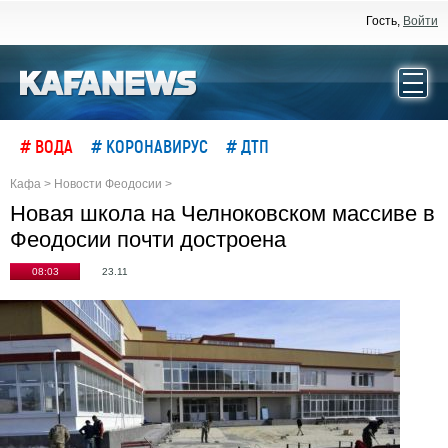
Гость,
Войти
# ВОДА
# КОРОНАВИРУС
# ДТП
Кафа
>
Новости Феодосии
>
Новая школа на Челноковском массиве в
Феодосии почти достроена
08:03
23.11