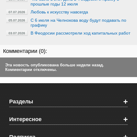
прошлые годы 12 июля
Любовь к искусству навсегда
07.07.2026
С 6 июля на Челнокова воду будут подавать по
05.07.2026
графику
В Феодосии рассмотрели ход капитальных работ
03.07.2026
Комментарии (
0
):
Эта новость опубликована больше недели назад.
Комментарии отключены.
+
Разделы
Новости Феодосии
+
Интересное
Новости Крыма
Мировые новости
Видео о Феодосии