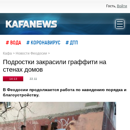
Гость,
Войти
# ВОДА
# КОРОНАВИРУС
# ДТП
Кафа
>
Новости Феодосии
>
Подростки закрасили граффити на
стенах домов
14:13
22.11
В Феодосии продолжается работа по наведению порядка и
благоустройству.