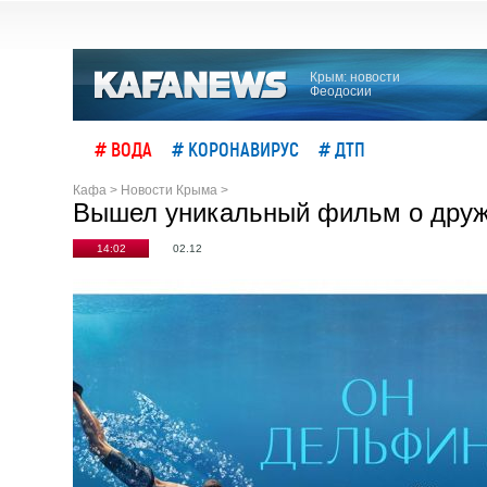
Крым: новости
Феодосии
# ВОДА
# КОРОНАВИРУС
# ДТП
Кафа
>
Новости Крыма
>
Вышел уникальный фильм о друж
14:02
02.12