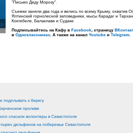
"Письмо Деду Морозу".
Съемки заняли два года и велись по всему Крыму, охватив О
Ялтинский горнолесной заповедники, мысы Карадаг и Тарханк
Коктебеле, Балаклаве и Судаке.
Подписывайтесь на Кафу в
Facebook
, страницу
ВКонтак
в
Одноклассниках
. А также на канал
Youtube
и
Telegram
.
 подплывать к берегу
Керченском проливе
рого спасали волонтеры в Севастополе
етырех дельфинов на побережье Севастополя
и спасают дельфинов