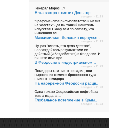
Генерал Мороз ...?
Ялта завтра отметит День гор..
сегодня - 11.23
"Графоманское рифмоплетство и мазня
на холстах" - да вы тонкий ценитель
искусства! Скажу вам по секрету, что
нынешняя вл...
Максимилиан Волошин вернулся..
сегодня - 11.23
Ну, раз "власть, это дело десятое",
наслаждайтесь результатами ее
действий (и бездействия) в Феодосии. И
пишите исчо про...
В Феодосии в индустриальном ..
сегодня - 11.23
Помидоры там никто не садил, они
выросли из семечек брошенного туда
гнилого помидора.
На набережной Феодосии расцв..
сегодня - 11.23
Одна только Феодосийская нефтебаза
тепла выдала ...
Глобальное потепление в Крым..
сегодня - 11.23