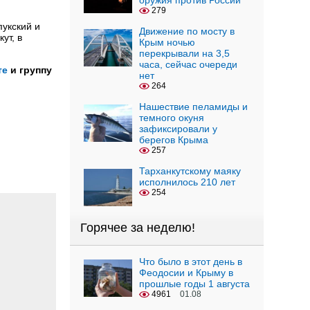
оружия против России
279
пукский и
Движение по мосту в
ут, в
Крым ночью
перекрывали на 3,5
часа, сейчас очереди
те
и группу
нет
264
Нашествие пеламиды и
темного окуня
зафиксировали у
берегов Крыма
257
Тарханкутскому маяку
исполнилось 210 лет
254
Горячее за неделю!
Что было в этот день в
Феодосии и Крыму в
прошлые годы 1 августа
4961
01.08