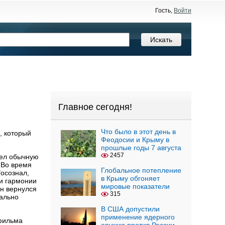
Гость,
Войти
Главное сегодня!
Что было в этот день в
, который
Феодосии и Крыму в
прошлые годы 7 августа
2457
вел обычную
 Во время
Глобальное потепление
"осознал,
в Крыму обгоняет
 и гармонии
мировые показатели
он вернулся
315
ально
В США допустили
применение ядерного
 фильма