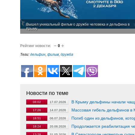
Вышел уникальный фильм о дружбе человека и дельфина в
Крыму
Рейтинг новости:
0
Теги:
дельфин
,
фильм
,
дружба
Новости по теме
В Крыму дельфины начали чаще
06:02
17.07.2026
Массовая гибель дельфинов в 
17:26
14.07.2026
Погиб один из дельфинов, кото
18:51
06.07.2026
Продолжается реабилитация ч
18:24
20.06.2026
В Севастополе четвертые сутк
13:28
31.05.2026