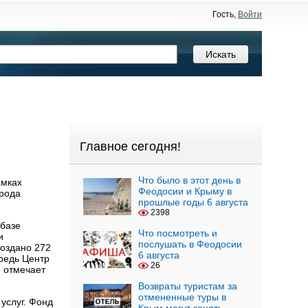
Гость,
Войти
Главное сегодня!
Что было в этот день в
амках
Феодосии и Крыму в
орода
прошлые годы 6 августа
2398
 базе
Что посмотреть и
и
послушать в Феодосии
создано 272
6 августа
ередь Центр
26
я отмечает
Возвраты туристам за
отмененные туры в
услуг. Фонд