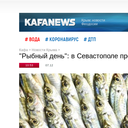
Крым: новости
Феодосии
# ВОДА
# КОРОНАВИРУС
# ДТП
Кафа
>
Новости Крыма
>
"Рыбный день": в Севастополе пр
10:53
07.12