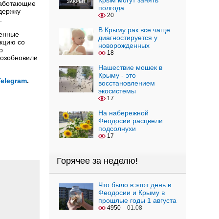
Крым могут занять
работающие
полгода
держку
20
.
В Крыму рак все чаще
ленные
диагностируется у
кцию со
новорожденных
о
18
возобновили
Нашествие мошек в
Крыму - это
Telegram
.
восстановлением
экосистемы
17
На набережной
Феодосии расцвели
подсолнухи
17
Горячее за неделю!
Что было в этот день в
Феодосии и Крыму в
прошлые годы 1 августа
4950
01.08