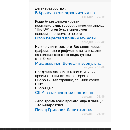
Дегенераторство .
В Крыму ввели ограничения на..
сегодня - 03.40
Когда будет демонтирован
неонацистский, террористический анклав
"The UA", а он будет уничтожен
непременно, можете не сом...
Ozon перестал принимать новы..
сегодня - 03.40
Ничего удивительного. Волошин, кроме
графоманского рифмоплетства и мазни
на холстах всю свою недолгую жизнь
колебался, т...
Максимилиан Волошин вернулся..
сегодня - 03.40
Представляю себе в каком отчаянии
пребывает нынче Министерство
Обороны. Как страшно, санкции самих
США!
Сборище п...
США ввели санкции против по..
сегодня - 03.40
Лепс, кроме всего прочего, ещё и певец?
Это невероятно!
Певец Григорий Лепс отменил ..
сегодня - 03.40