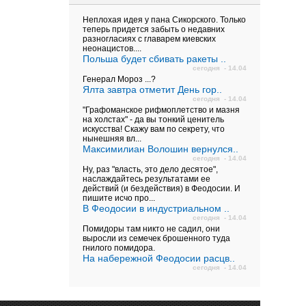
Неплохая идея у пана Сикорского. Только
теперь придется забыть о недавних
разногласиях с главарем киевских
неонацистов....
Польша будет сбивать ракеты ..
сегодня - 14.04
Генерал Мороз ...?
Ялта завтра отметит День гор..
сегодня - 14.04
"Графоманское рифмоплетство и мазня
на холстах" - да вы тонкий ценитель
искусства! Скажу вам по секрету, что
нынешняя вл...
Максимилиан Волошин вернулся..
сегодня - 14.04
Ну, раз "власть, это дело десятое",
наслаждайтесь результатами ее
действий (и бездействия) в Феодосии. И
пишите исчо про...
В Феодосии в индустриальном ..
сегодня - 14.04
Помидоры там никто не садил, они
выросли из семечек брошенного туда
гнилого помидора.
На набережной Феодосии расцв..
сегодня - 14.04