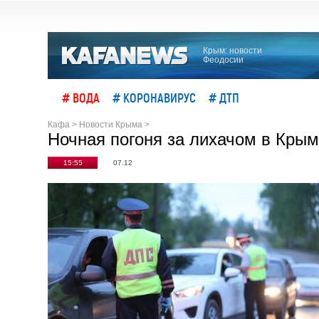
Крым: новости
Феодосии
# ВОДА
# КОРОНАВИРУС
# ДТП
Кафа
>
Новости Крыма
>
Ночная погоня за лихачом в Крым
15:55
07.12