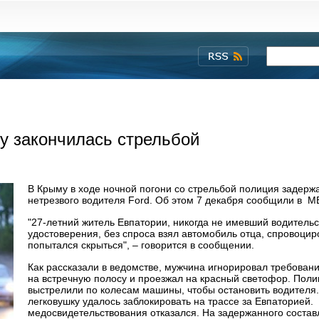
у закончилась стрельбой
В Крыму в ходе ночной погони со стрельбой полиция задерж
нетрезвого водителя Ford. Об этом 7 декабря сообщили в 
"27-летний житель Евпатории, никогда не имевший водительс
удостоверения, без спроса взял автомобиль отца, спровоци
попытался скрыться", – говорится в сообщении.
Как рассказали в ведомстве, мужчина игнорировал требован
на встречную полосу и проезжал на красный светофор. Поли
выстрелили по колесам машины, чтобы остановить водителя.
легковушку удалось заблокировать на трассе за Евпаторией.
медосвидетельствования отказался. На задержанного состав