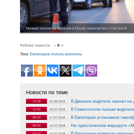
Ночная погоня за лихачом в Крыму закончилась стрельбой
Рейтинг новости:
0
Теги:
Евпатория
,
погоня
,
водитель
Новости по теме
В Джанкое водитель наехал на
12:28
01.08.2026
В Севастополе пьяная водитель
12:41
19.07.2026
В Евпатории установили таксоф
08:43
17.07.2026
На туристическом маршруте «М
06:04
15.07.2026
В Евпатории появится цветочн
07:42
14.07.2026