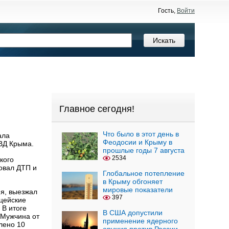
Гость,
Войти
Главное сегодня!
Что было в этот день в
ала
Феодосии и Крыму в
МВД Крыма.
прошлые годы 7 августа
2534
кого
ровал ДТП и
Глобальное потепление
в Крыму обгоняет
мировые показатели
ия, выезжал
397
цейские
 В итоге
В США допустили
 Мужчина от
применение ядерного
лено 10