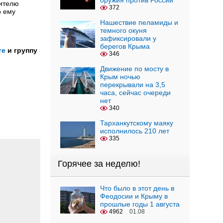
оружия против России
дителю
372
о ему
Нашествие пеламиды и
темного окуня
зафиксировали у
берегов Крыма
те
и группу
346
Движение по мосту в
Крым ночью
перекрывали на 3,5
часа, сейчас очереди
нет
340
Тарханкутскому маяку
исполнилось 210 лет
335
Горячее за неделю!
Что было в этот день в
Феодосии и Крыму в
прошлые годы 1 августа
4962
01.08