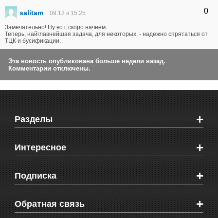
0
sаlitam
09.12 в 15:25
Замечательно! Ну вот, скоро начнем.
Теперь, найглавнейшая задача, для некоторых, - надежно спрятаться от
ТЦК и бусификации.
Эта новость опубликована больше недели назад.
Комментарии отключены.
+
Разделы
Новости Феодосии
+
Интересное
Новости Крыма
Мировые новости
Видео о Феодосии
+
Подписка
Объявления
Веб-камеры Феодосии
Здоровье
Блоги феодосийцев
Печатная версия газеты "Кафа"
+
СМС мнения читателей
Обратная связь
Школы Феодосии
RSS