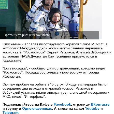
фото из открытых источников
Спускаемый аппарат пилотируемого корабля "Союз МС-27", в
котором с Международной космической станции вернулись
космонавты "Роскосмоса" Сергей Рыжиков, Алексей Зубрицкий и
астронавт NASA Джонатан Ким, успешно приземлился в
Казахстане.
"Есть посадка", - сообщил диктор трансляции, которую ведет
"Роскосмос". Посадка состоялась к юго-востоку от города
Жезказган.
Экипаж пробыл на орбите 245 суток. В ходе экспедиции было
совершено два выхода в открытый космос. Рыжиков и
Зубрицкий устанавливали аппаратуру на внешней поверхности
МКС, пишет "Интерфакс".
Подписывайтесь на Кафу в
Facebook
, страницу
ВКонтакте
и группу в
Одноклассниках
. А также на канал
Youtube
и
Telegram
.