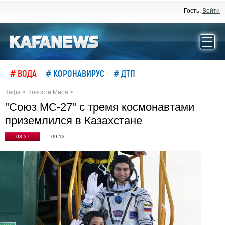
Гость,
Войти
# ВОДА
# КОРОНАВИРУС
# ДТП
Кафа
>
Новости Мира
>
"Союз МС-27" с тремя космонавтами
приземлился в Казахстане
08:37
09.12