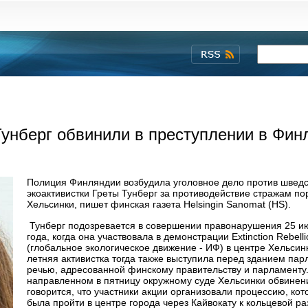
Тунберг обвинили в преступлении в Фин
Полиция Финляндии возбудила уголовное дело против швед
экоактивистки Греты Тунберг за противодействие стражам по
Хельсинки, пишет финская газета Helsingin Sanomat (HS).
Тунберг подозревается в совершении правонарушения 25 и
года, когда она участвовала в демонстрации Extinction Rebelli
(глобальное экологическое движение - ИФ) в центре Хельсинк
летняя активистка тогда также выступила перед зданием пар
речью, адресованной финскому правительству и парламенту.
направленном в пятницу окружному суде Хельсинки обвинен
говорится, что участники акции организовали процессию, ко
была пройти в центре города через Кайвокату к кольцевой ра