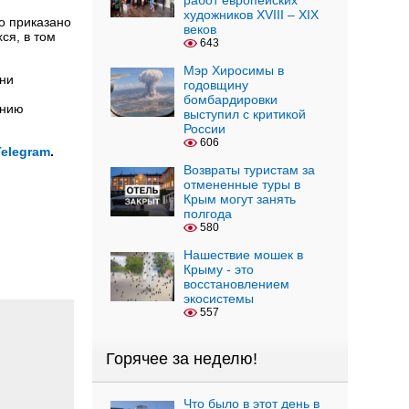
работ европейских
художников XVIII – XIX
о приказано
веков
ся, в том
643
Мэр Хиросимы в
тни
годовщину
бомбардировки
ению
выступил с критикой
России
606
Telegram
.
Возвраты туристам за
отмененные туры в
Крым могут занять
полгода
580
Нашествие мошек в
Крыму - это
восстановлением
экосистемы
557
Горячее за неделю!
Что было в этот день в