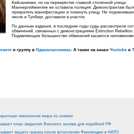
Кайсаниеми, но на перекрёстке главной столичной улицы
Маннергейминтие ее оставила полиция. Демонстрантам был
прекратить манифестацию и покинуть улицу. Не подчинивших
числе и Тунберг, доставили в участок.
По данным издания, в последние годы суды рассмотрели со
обвинений, связанных с демонстрациями Extinction Rebellion.
Подавляющее большинство обвинений касаются неповинов
такте
и группу в
Одноклассниках
. А также на канал
Youtube
и
икратным чемпионом мира по хоккею
ывают план закрытия Финского залива для кораблей РФ
тывают защиту границ после вступления Финляндии в НАТО