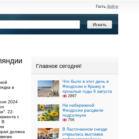
Гость,
Войти
ляндии
Главное сегодня!
Что было в этот день в
ской
Феодосии и Крыму в
рядка в
прошлые годы 6 августа
2897
юня 2024
На набережной
on
Феодосии расцвели
и". 22-
подсолнухи
ламента с
756
 В
ии
В Ласточкином гнезде
торая должна
открылась выставка
звязке