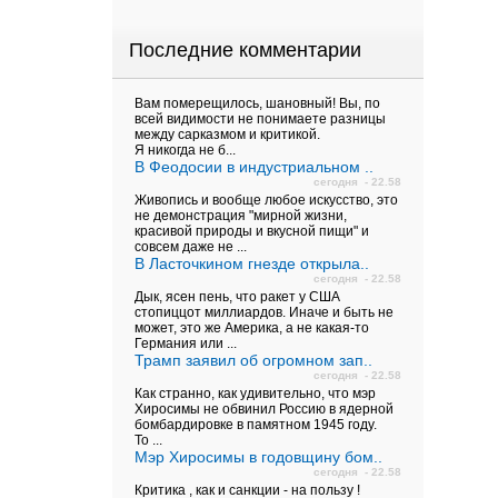
Последние комментарии
Вам померещилось, шановный! Вы, по
всей видимости не понимаете разницы
между сарказмом и критикой.
Я никогда не б...
В Феодосии в индустриальном ..
сегодня - 22.58
Живопись и вообще любое искусство, это
не демонстрация "мирной жизни,
красивой природы и вкусной пищи" и
совсем даже не ...
В Ласточкином гнезде открыла..
сегодня - 22.58
Дык, ясен пень, что ракет у США
стопиццот миллиардов. Иначе и быть не
может, это же Америка, а не какая-то
Германия или ...
Трамп заявил об огромном зап..
сегодня - 22.58
Как странно, как удивительно, что мэр
Хиросимы не обвинил Россию в ядерной
бомбардировке в памятном 1945 году.
То ...
Мэр Хиросимы в годовщину бом..
сегодня - 22.58
Критика , как и санкции - на пользу !