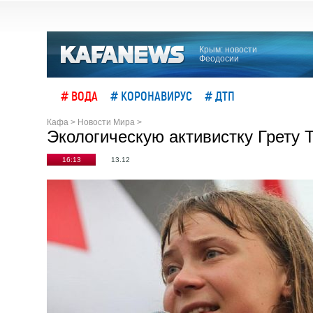
Крым: новости
Феодосии
# ВОДА
# КОРОНАВИРУС
# ДТП
Кафа
>
Новости Мира
>
Экологическую активистку Грету 
16:13
13.12