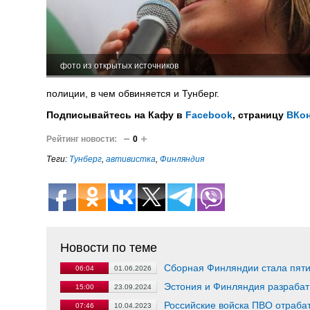
фото из открытых источников
полиции, в чем обвиняется и Тунберг.
Подписывайтесь на Кафу в
Facebook
, страницу
ВКон
Рейтинг новости:
0
Теги:
Тунберг
,
автивистка
,
Финляндия
Новости по теме
Сборная Финляндии стала пят
06:04
01.06.2026
Эстония и Финляндия разрабат
15:00
23.09.2024
Российские войска ПВО отраба
07:46
10.04.2023