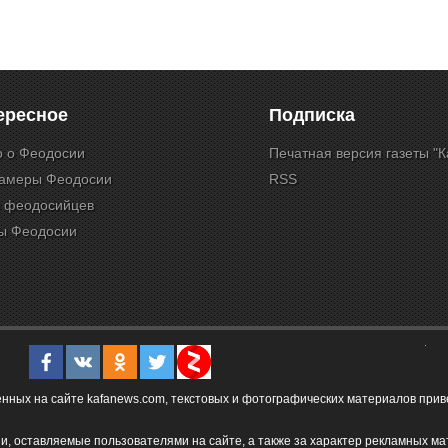
ересное
Подписка
о о Феодосии
Печатная версия газеты "
камеры Феодосии
RSS
и феодосийцев
ы Феодосии
ых на сайте kafanews.com, текстовых и фотографических материалов привет
и, оставляемые пользователями на сайте, а также за характер рекламных ма