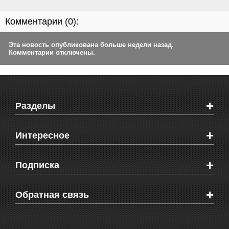
Комментарии (
0
):
Эта новость опубликована больше недели назад.
Комментарии отключены.
+
Разделы
Новости Феодосии
+
Интересное
Новости Крыма
Мировые новости
Видео о Феодосии
+
Подписка
Объявления
Веб-камеры Феодосии
Здоровье
Блоги феодосийцев
Печатная версия газеты "Кафа"
+
СМС мнения читателей
Обратная связь
Школы Феодосии
RSS
Рекламодателям