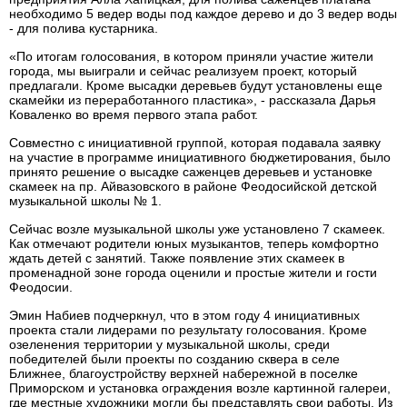
необходимо 5 ведер воды под каждое дерево и до 3 ведер воды
- для полива кустарника.
«По итогам голосования, в котором приняли участие жители
города, мы выиграли и сейчас реализуем проект, который
предлагали. Кроме высадки деревьев будут установлены еще
скамейки из переработанного пластика», - рассказала Дарья
Коваленко во время первого этапа работ.
Совместно с инициативной группой, которая подавала заявку
на участие в программе инициативного бюджетирования, было
принято решение о высадке саженцев деревьев и установке
скамеек на пр. Айвазовского в районе Феодосийской детской
музыкальной школы № 1.
Сейчас возле музыкальной школы уже установлено 7 скамеек.
Как отмечают родители юных музыкантов, теперь комфортно
ждать детей с занятий. Также появление этих скамеек в
променадной зоне города оценили и простые жители и гости
Феодосии.
Эмин Набиев подчеркнул, что в этом году 4 инициативных
проекта стали лидерами по результату голосования. Кроме
озеленения территории у музыкальной школы, среди
победителей были проекты по созданию сквера в селе
Ближнее, благоустройству верхней набережной в поселке
Приморском и установка ограждения возле картинной галереи,
где местные художники могли бы представлять свои работы. Из