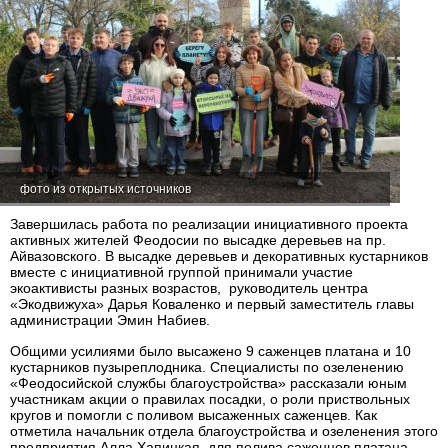
фото из открытых источников
Завершилась работа по реализации инициативного проекта
активных жителей Феодосии по высадке деревьев на пр.
Айвазовского. В высадке деревьев и декоративных кустарников
вместе с инициативной группой принимали участие
экоактивисты разных возрастов, руководитель центра
«Экодвижуха» Дарья Коваленко и первый заместитель главы
администрации Эмин Набиев.
Общими усилиями было высажено 9 саженцев платана и 10
кустарников пузыреплодника. Специалисты по озеленению
«Феодосийской службы благоустройства» рассказали юным
участникам акции о правилах посадки, о роли приствольных
кругов и помогли с поливом высаженных саженцев. Как
отметила начальник отдела благоустройства и озеленения этого
предприятия Алла Хапицкая, для полива саженцев платана