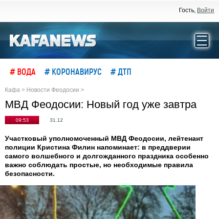
Гость,
Войти
# ВОДА
# КОРОНАВИРУС
# ДТП
Кафа
>
Новости Феодосии
>
МВД Феодосии: Новый год уже завтра
09:53
31.12
Участковый уполномоченный МВД Феодосии, лейтенант
полиции Кристина Филин напоминает: в преддверии
самого волшебного и долгожданного праздника особенно
важно соблюдать простые, но необходимые правила
безопасности.