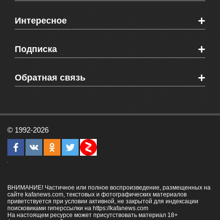
Новости Феодосии
+
Интересное
Новости Крыма
Мировые новости
Видео о Феодосии
+
Подписка
Объявления
Веб-камеры Феодосии
Здоровье
Блоги феодосийцев
Печатная версия газеты "Кафа"
+
СМС мнения читателей
Обратная связь
Школы Феодосии
RSS
Рекламодателям
Контактная информация
© 1992-2026
ВНИМАНИЕ! Частичное или полное воспроизведение, размещенных на
сайте kafanews.com, текстовых и фотографических материалов
приветствуется при условии активной, не закрытой для индексации
поисковиками гиперссылки на
https://kafanews.com
На настоящем ресурсе может присутствовать материал 18+