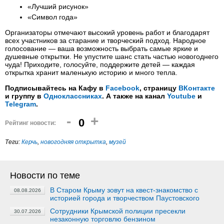
«Лучший рисунок»
«Символ года»
Организаторы отмечают высокий уровень работ и благодарят
всех участников за старание и творческий подход. Народное
голосование — ваша возможность выбрать самые яркие и
душевные открытки. Не упустите шанс стать частью новогоднего
чуда! Приходите, голосуйте, поддержите детей — каждая
открытка хранит маленькую историю и много тепла.
Подписывайтесь на Кафу в
Facebook
, страницу
ВКонтакте
и группу в
Одноклассниках
. А также на канал
Youtube
и
Telegram
.
-
+
0
Рейтинг новости:
Теги:
Керчь
,
новогодняя открытка
,
музей
Новости по теме
В Старом Крыму зовут на квест-знакомство с
08.08.2026
историей города и творчеством Паустовского
Сотрудники Крымской полиции пресекли
30.07.2026
незаконную торговлю бензином