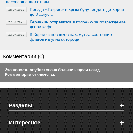
несовершеннолетним
Поезда «Таврия» в Крым будут ходить до Керчи
28.07.2026
до 3 августа
Керчанин отправится в колонию за повреждение
27.07.2026
двери кафе
В Керчи чиновников накажут за состояние
23.07.2026
флагов на улицах города
Комментарии (
0
):
Эта новость опубликована больше недели назад.
Комментарии отключены.
+
Разделы
Новости Феодосии
+
Интересное
Новости Крыма