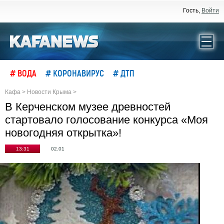
Гость,
Войти
# ВОДА
# КОРОНАВИРУС
# ДТП
Кафа
>
Новости Крыма
>
В Керченском музее древностей
стартовало голосование конкурса «Моя
новогодняя открытка»!
13:31
02.01