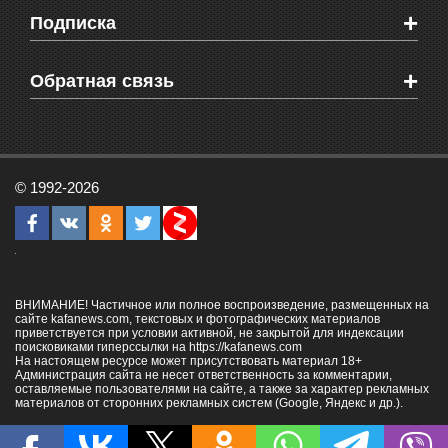
Мировые новости
Видео о Феодосии
+
Подписка
Объявления
Веб-камеры Феодосии
Здоровье
Блоги феодосийцев
Печатная версия газеты "Кафа"
+
СМС мнения читателей
Обратная связь
Школы Феодосии
RSS
Рекламодателям
Контактная информация
© 1992-2026
ВНИМАНИЕ! Частичное или полное воспроизведение, размещенных на
сайте kafanews.com, текстовых и фотографических материалов
приветствуется при условии активной, не закрытой для индексации
поисковиками гиперссылки на
https://kafanews.com
На настоящем ресурсе может присутствовать материал 18+
Администрация сайта не несет ответственность за комментарии,
оставляемые пользователями на сайте, а также за характер рекламных
материалов от сторонних рекламных систем (Google, Яндекс и др.).