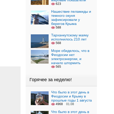
мировые показатели
623
Нашествие пеламиды и
темного окуня
зафиксировали у
берегов Крыма
588
Тарханкутскому маяку
исполнилось 210 лет
568
Море обиделось, что в
Феодосии нет
электроэнергии, и
начало штормить
565
Горячее за неделю!
Что было в этот день в
Феодосии и Крыму в
прошлые годы 1 августа
4968
01.08
Что было в этот день в