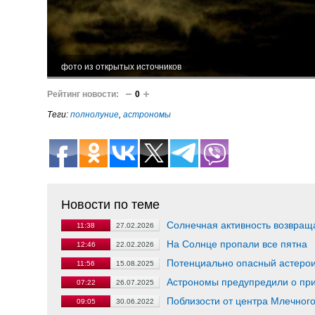
фото из открытых источников
Рейтинг новости:
0
Теги:
полнолуние
,
астрономы
Новости по теме
Солнечная активность возвращ
11:38
27.02.2026
На Солнце пропали все пятна
12:46
22.02.2026
Потенциально опасный астерои
11:56
15.08.2025
Астрономы предупредили о п
07:22
26.07.2025
Поблизости от центра Млечног
09:05
30.06.2022