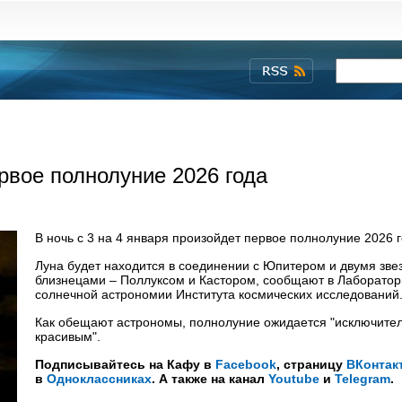
ервое полнолуние 2026 года
В ночь с 3 на 4 января произойдет первое полнолуние 2026 г
Луна будет находится в соединении с Юпитером и двумя зве
близнецами – Поллуксом и Кастором, сообщают в Лаборато
солнечной астрономии Института космических исследований
Как обещают астрономы, полнолуние ожидается "исключите
красивым".
Подписывайтесь на Кафу в
Facebook
, страницу
ВКонтак
в
Одноклассниках
. А также на канал
Youtube
и
Telegram
.