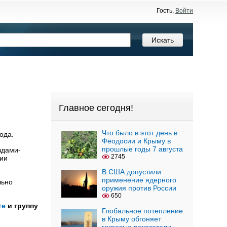
Гость,
Войти
Главное сегодня!
Что было в этот день в
ода.
Феодосии и Крыму в
прошлые годы 7 августа
здами-
2745
рии
.
В США допустили
применение ядерного
льно
оружия против России
650
те
и группу
Глобальное потепление
в Крыму обгоняет