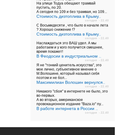
На улице Тодуа обещают трамвай
пустить, по 20.
А сегодня по 109 и без трамвая, но 109...
Стоимость дизтоплива в Крыму..
сегодня - 22.40
С Восьмидесяти , что было в начале лета
? Хорошо снижение !?
Стоимость дизтоплива в Крыму..
сегодня - 22.40
Наслаждаться это ВАШ удел. А мы
работаем и у кого получится смешнее,
время покажет!
В Феодосии в индустриальном ..
сегодня - 22.40
Я не "тонкий ценитель искусства", это
мое лично, субъективное мнение о
М.Волошине, который называл себя
поэтом и не бол...
Максимилиан Волошин вернулся..
сегодня - 22.40
Никакого "сбоя" в интернете не было, это
во-первых.
А во вторых, американское
провокационное издание "Baza.io" пу...
В работе интернета в России ..
сегодня - 22.40