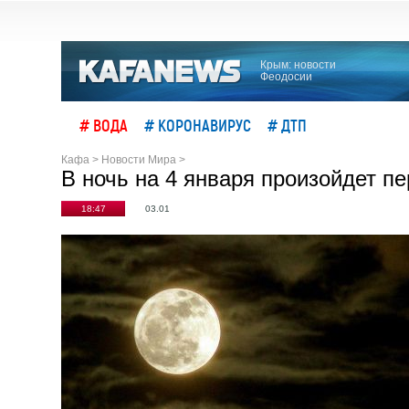
Крым: новости
Феодосии
# ВОДА
# КОРОНАВИРУС
# ДТП
Кафа
>
Новости Мира
>
В ночь на 4 января произойдет п
18:47
03.01