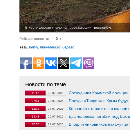
В Керчи дерево упало на проезжающий троллейбус
Рейтинг новости:
0
Теги:
Керчь
,
троллейбус
,
дерево
Новости по теме
Сотрудники Крымской полиции
11:47
30.07.2026
Поезда «Таврия» в Крым будут 
07:41
28.07.2026
Керчанин отправится в колони
12:33
27.07.2026
Два человека погибли под Бахч
15:43
26.07.2026
В Керчи чиновников накажут за
17:56
23.07.2026