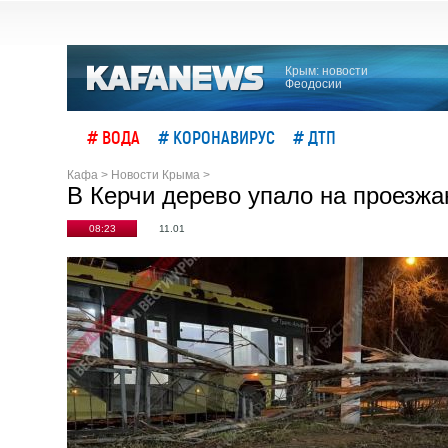
Крым: новости
Феодосии
# ВОДА
# КОРОНАВИРУС
# ДТП
Кафа
>
Новости Крыма
>
В Керчи дерево упало на проезж
08:23
11.01