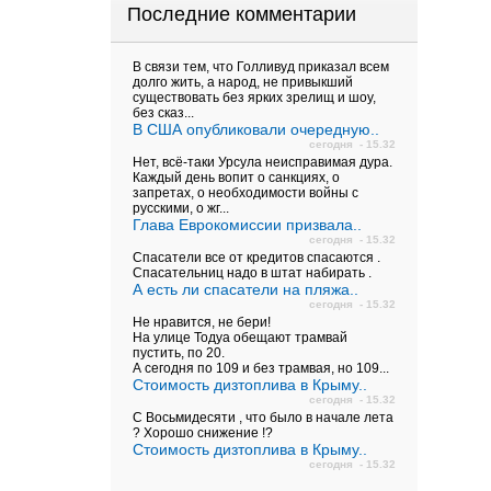
Последние комментарии
В связи тем, что Голливуд приказал всем
долго жить, а народ, не привыкший
существовать без ярких зрелищ и шоу,
без сказ...
В США опубликовали очередную..
сегодня - 15.32
Нет, всё-таки Урсула неисправимая дура.
Каждый день вопит о санкциях, о
запретах, о необходимости войны с
русскими, о жг...
Глава Еврокомиссии призвала..
сегодня - 15.32
Спасатели все от кредитов спасаются .
Спасательниц надо в штат набирать .
А есть ли спасатели на пляжа..
сегодня - 15.32
Не нравится, не бери!
На улице Тодуа обещают трамвай
пустить, по 20.
А сегодня по 109 и без трамвая, но 109...
Стоимость дизтоплива в Крыму..
сегодня - 15.32
С Восьмидесяти , что было в начале лета
? Хорошо снижение !?
Стоимость дизтоплива в Крыму..
сегодня - 15.32