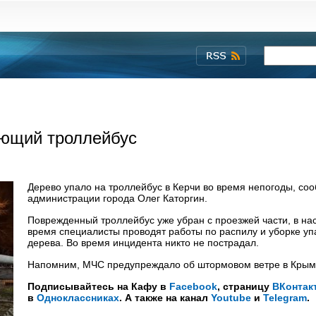
ающий троллейбус
Дерево упало на троллейбус в Керчи во время непогоды, со
администрации города Олег Каторгин.
Поврежденный троллейбус уже убран с проезжей части, в н
время специалисты проводят работы по распилу и уборке у
дерева. Во время инцидента никто не пострадал.
Напомним, МЧС предупреждало об штормовом ветре в Крым
Подписывайтесь на Кафу в
Facebook
, страницу
ВКонтак
в
Одноклассниках
. А также на канал
Youtube
и
Telegram
.