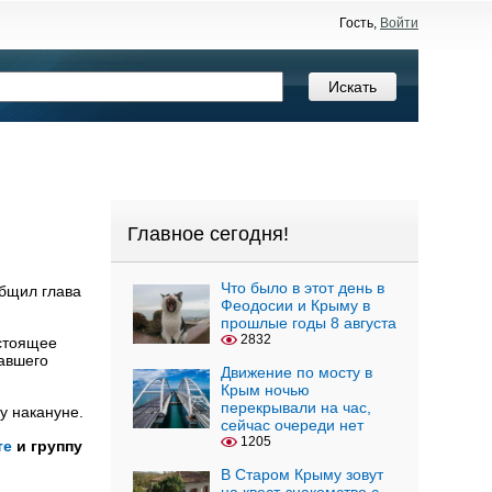
Гость,
Войти
Главное сегодня!
Что было в этот день в
общил глава
Феодосии и Крыму в
прошлые годы 8 августа
2832
астоящее
павшего
Движение по мосту в
Крым ночью
перекрывали на час,
у накануне.
сейчас очереди нет
1205
те
и группу
В Старом Крыму зовут