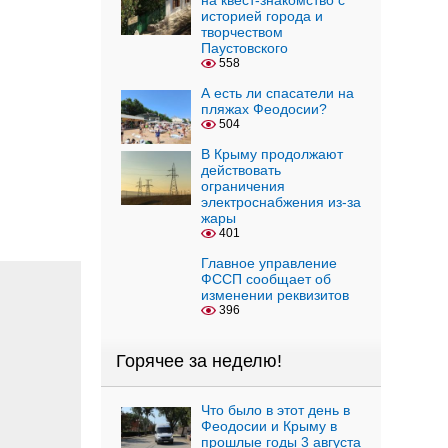
на квест-знакомство с
историей города и
творчеством
Паустовского
558
А есть ли спасатели на
пляжах Феодосии?
504
В Крыму продолжают
действовать
ограничения
электроснабжения из-за
жары
401
Главное управление
ФССП сообщает об
изменении реквизитов
396
Горячее за неделю!
Что было в этот день в
Феодосии и Крыму в
прошлые годы 3 августа