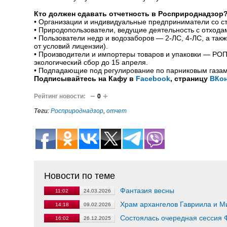
Кто должен сдавать отчетность в Росприроднадзор
•
Организации и индивидуальные предприниматели со с
•
Природопользователи, ведущие деятельность с отхода
•
Пользователи недр и водозаборов — 2-ЛС, 4-ЛС, а такж
от условий лицензии).
•
Производители и импортеры товаров и упаковки — РОП
экологический сбор до 15 апреля.
•
Подпадающие под регулирование по парниковым газам 
Подписывайтесь на Кафу в
Facebook
, страницу
ВКон
Рейтинг новости:
0
Теги:
Росприроднадзор
,
отчет
Новости по теме
Фантазия весны
11:02
24.03.2026
Храм архангелов Гавриила и Ми
14:18
09.02.2026
Состоялась очередная сессия Ф
16:02
26.12.2025