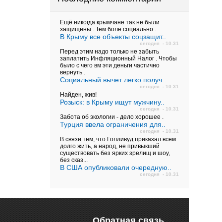
Ещё никогда крымчане так не были
защищены . Тем боле социально .
В Крыму все объекты соцзащит..
сегодня - 10.31
Перед этим надо только не забыть
заплатить Инфляционный Налог . Чтобы
было с чего вм эти деньги частично
вернуть .
Социальный вычет легко получ..
сегодня - 10.31
Найден, жив!
Розыск: в Крыму ищут мужчину..
сегодня - 10.31
Забота об экологии - дело хорошее .
Турция ввела ограничения для..
сегодня - 10.31
В связи тем, что Голливуд приказал всем
долго жить, а народ, не привыкший
существовать без ярких зрелищ и шоу,
без сказ...
В США опубликовали очередную..
сегодня - 10.31
Обратная связь