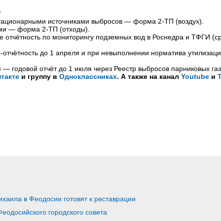
?
тационарными источниками выбросов — форма 2-ТП (воздух).
ми — форма 2-ТП (отходы).
е отчётность по мониторингу подземных вод в Роснедра и ТФГИ (ср
-отчётность до 1 апреля и при невыполнении норматива утилизац
— годовой отчёт до 1 июля через Реестр выбросов парниковых газ
такте
и группу в
Одноклассниках
. А также на канал
Youtube
и
хаила в Феодосии готовят к реставрации
еодосийского городского совета