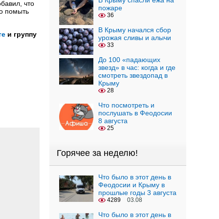
В Крыму спасли ежа на
бавил, что
пожаре
о помыть
36
В Крыму начался сбор
те
и группу
урожая сливы и алычи
33
До 100 «падающих
звезд» в час: когда и где
смотреть звездопад в
Крыму
28
Что посмотреть и
послушать в Феодосии
8 августа
25
Горячее за неделю!
Что было в этот день в
Феодосии и Крыму в
прошлые годы 3 августа
4289
03.08
Что было в этот день в