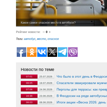
Какое самое опасное место в автобусе?
Рейтинг новости:
0
Теги:
автобус
,
место
,
опасное
Новости по теме
Что было в этот день в Феодос
07:01
25.07.2026
Спасатели эвакуировали мужчи
08:05
19.07.2026
Перголы для террасы: как прев
07:06
24.06.2026
В Феодосии на ряде автобусны
16:36
23.06.2026
Итоги акции «Весна 2026: день
08:03
08.06.2026