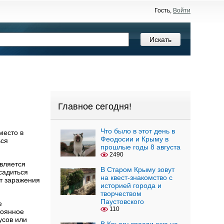
Гость,
Войти
Главное сегодня!
Что было в этот день в
место в
Феодосии и Крыму в
ься
прошлые годы 8 августа
2490
вляется
В Старом Крыму зовут
садиться
на квест-знакомство с
от заражения
историей города и
творчеством
Паустовского
е
110
тоянное
усов или