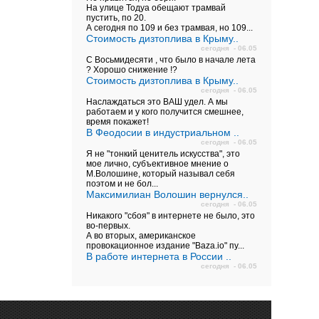
На улице Тодуа обещают трамвай
пустить, по 20.
А сегодня по 109 и без трамвая, но 109...
Стоимость дизтоплива в Крыму..
сегодня - 06.05
С Восьмидесяти , что было в начале лета
? Хорошо снижение !?
Стоимость дизтоплива в Крыму..
сегодня - 06.05
Наслаждаться это ВАШ удел. А мы
работаем и у кого получится смешнее,
время покажет!
В Феодосии в индустриальном ..
сегодня - 06.05
Я не "тонкий ценитель искусства", это
мое лично, субъективное мнение о
М.Волошине, который называл себя
поэтом и не бол...
Максимилиан Волошин вернулся..
сегодня - 06.05
Никакого "сбоя" в интернете не было, это
во-первых.
А во вторых, американское
провокационное издание "Baza.io" пу...
В работе интернета в России ..
сегодня - 06.05