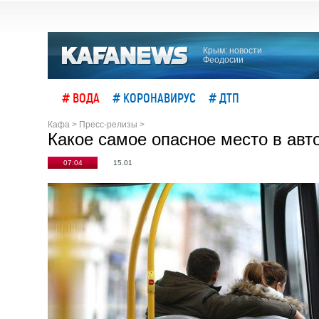
Крым: новости
Феодосии
# ВОДА
# КОРОНАВИРУС
# ДТП
Кафа
>
Пресс-релизы
>
Какое самое опасное место в авт
07:04
15.01