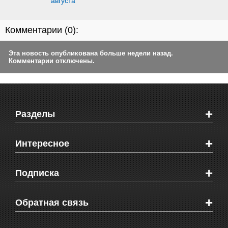
августа
Комментарии (
0
):
Эта новость опубликована больше недели назад.
Комментарии отключены.
+
Разделы
Новости Феодосии
+
Интересное
Новости Крыма
Мировые новости
Видео о Феодосии
+
Подписка
Объявления
Веб-камеры Феодосии
Здоровье
Блоги феодосийцев
Печатная версия газеты "Кафа"
+
СМС мнения читателей
Обратная связь
Школы Феодосии
RSS
Рекламодателям