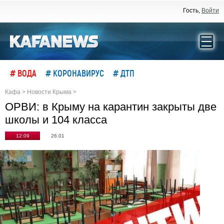
Гость,
Войти
# ВОДА
# КОРОНАВИРУС
# ДТП
Кафа
>
Новости Крыма
>
ОРВИ: в Крыму на карантин закрыты две
школы и 104 класса
12:09
26.01