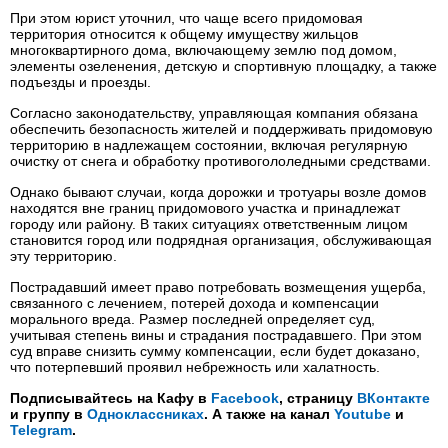
При этом юрист уточнил, что чаще всего придомовая
территория относится к общему имуществу жильцов
многоквартирного дома, включающему землю под домом,
элементы озеленения, детскую и спортивную площадку, а также
подъезды и проезды.
Согласно законодательству, управляющая компания обязана
обеспечить безопасность жителей и поддерживать придомовую
территорию в надлежащем состоянии, включая регулярную
очистку от снега и обработку противогололедными средствами.
Однако бывают случаи, когда дорожки и тротуары возле домов
находятся вне границ придомового участка и принадлежат
городу или району. В таких ситуациях ответственным лицом
становится город или подрядная организация, обслуживающая
эту территорию.
Пострадавший имеет право потребовать возмещения ущерба,
связанного с лечением, потерей дохода и компенсации
морального вреда. Размер последней определяет суд,
учитывая степень вины и страдания пострадавшего. При этом
суд вправе снизить сумму компенсации, если будет доказано,
что потерпевший проявил небрежность или халатность.
Подписывайтесь на Кафу в
Facebook
, страницу
ВКонтакте
и группу в
Одноклассниках
. А также на канал
Youtube
и
Telegram
.