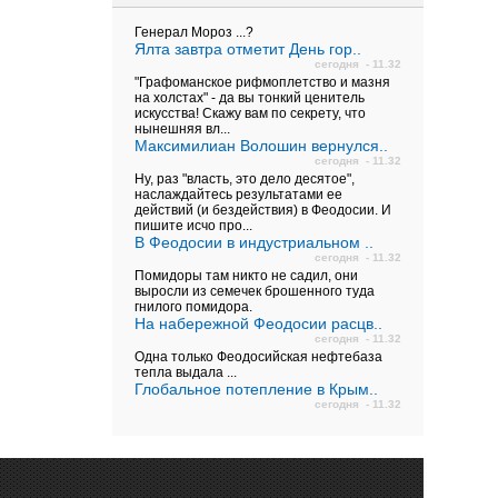
Генерал Мороз ...?
Ялта завтра отметит День гор..
сегодня - 11.32
"Графоманское рифмоплетство и мазня
на холстах" - да вы тонкий ценитель
искусства! Скажу вам по секрету, что
нынешняя вл...
Максимилиан Волошин вернулся..
сегодня - 11.32
Ну, раз "власть, это дело десятое",
наслаждайтесь результатами ее
действий (и бездействия) в Феодосии. И
пишите исчо про...
В Феодосии в индустриальном ..
сегодня - 11.32
Помидоры там никто не садил, они
выросли из семечек брошенного туда
гнилого помидора.
На набережной Феодосии расцв..
сегодня - 11.32
Одна только Феодосийская нефтебаза
тепла выдала ...
Глобальное потепление в Крым..
сегодня - 11.32