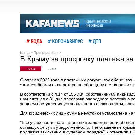
Крым: новости
Феодосии
# ВОДА
# КОРОНАВИРУС
# ДТП
Кафа
>
Пресс-релизы
>
В Крыму за просрочку платежа за
07:03
12.02
С апреля 2026 года в платежных документах абонентов
этом сообщили в операторе по обращению с твердыми 
В соответствии с п.14 ст.155 ЖК собственникам индиви
начисляться с 31 дня просрочки очередного платежа в р
за днем наступления установленного срока оплаты, расч
Для юридических лиц - сумма неустойки установлена на
"В случаях частичного погашения задолженности абонен
оставшуюся сумму задолженности. Непогашенные суммы 
подлежат взысканию в судебном порядке", - отметили в