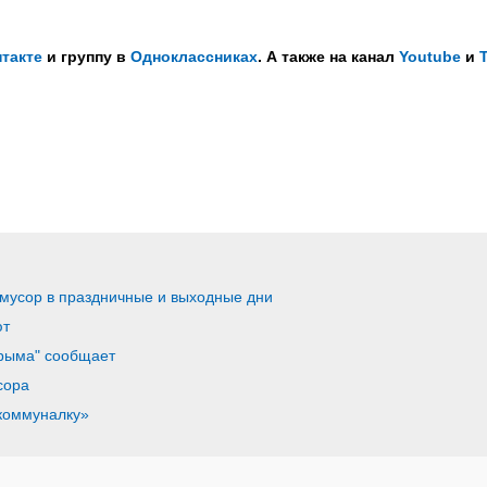
такте
и группу в
Одноклассниках
. А также на канал
Youtube
и
 мусор в праздничные и выходные дни
ют
рыма" сообщает
сора
коммуналку»