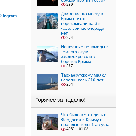
оружия против России
289
Движение по мосту в
Telegram
.
Крым ночью
перекрывали на 3,5
часа, сейчас очереди
нет
274
Нашествие пеламиды и
темного окуня
зафиксировали у
берегов Крыма
267
Тарханкутскому маяку
исполнилось 210 лет
264
Горячее за неделю!
Что было в этот день в
Феодосии и Крыму в
прошлые годы 1 августа
4961
01.08