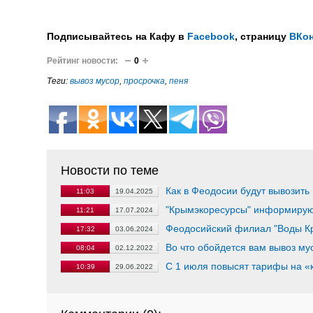
Подписывайтесь на Кафу в
Facebook
, страницу
ВКон
Рейтинг новости:
0
Теги:
вывоз мусор
,
просрочка
,
пеня
Новости по теме
Как в Феодосии будут вывозить
11:03
19.04.2025
"Крымэкоресурсы" информиру
11:21
17.07.2024
Феодосийский филиал "Воды К
17:32
03.06.2024
Во что обойдется вам вывоз му
08:04
02.12.2022
С 1 июля повысят тарифы на «
10:39
29.06.2022