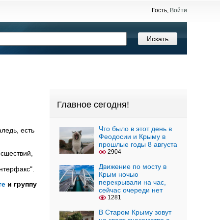
Гость,
Войти
Главное сегодня!
Что было в этот день в
аледь, есть
Феодосии и Крыму в
прошлые годы 8 августа
2904
исшествий,
Движение по мосту в
Интерфакс".
Крым ночью
перекрывали на час,
те
и группу
сейчас очереди нет
1281
В Старом Крыму зовут