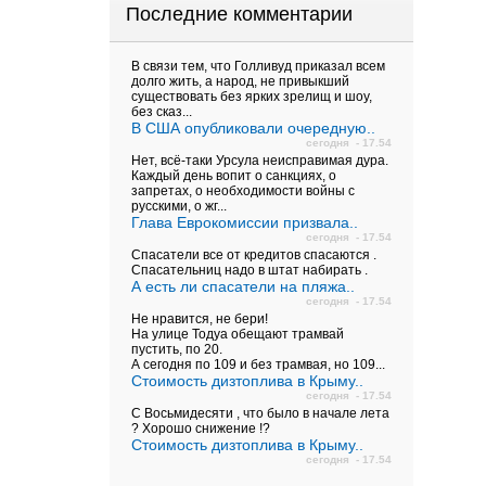
Последние комментарии
В связи тем, что Голливуд приказал всем
долго жить, а народ, не привыкший
существовать без ярких зрелищ и шоу,
без сказ...
В США опубликовали очередную..
сегодня - 17.54
Нет, всё-таки Урсула неисправимая дура.
Каждый день вопит о санкциях, о
запретах, о необходимости войны с
русскими, о жг...
Глава Еврокомиссии призвала..
сегодня - 17.54
Спасатели все от кредитов спасаются .
Спасательниц надо в штат набирать .
А есть ли спасатели на пляжа..
сегодня - 17.54
Не нравится, не бери!
На улице Тодуа обещают трамвай
пустить, по 20.
А сегодня по 109 и без трамвая, но 109...
Стоимость дизтоплива в Крыму..
сегодня - 17.54
С Восьмидесяти , что было в начале лета
? Хорошо снижение !?
Стоимость дизтоплива в Крыму..
сегодня - 17.54