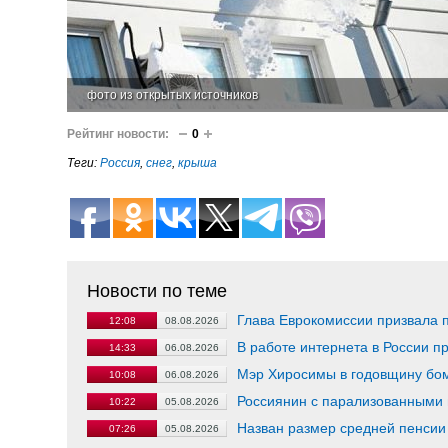
фото из открытых источников
Рейтинг новости:
0
Теги:
Россия
,
снег
,
крыша
Новости по теме
Глава Еврокомиссии призвала 
12:08
08.08.2026
В работе интернета в России п
14:33
06.08.2026
Мэр Хиросимы в годовщину бом
10:08
06.08.2026
Россиянин с парализованными 
10:22
05.08.2026
Назван размер средней пенсии 
07:26
05.08.2026