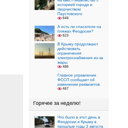
на квест-знакомство с
историей города и
творчеством
Паустовского
649
А есть ли спасатели на
пляжах Феодосии?
623
В Крыму продолжают
действовать
ограничения
электроснабжения из-за
жары
486
Главное управление
ФССП сообщает об
изменении реквизитов
467
Горячее за неделю!
Что было в этот день в
Феодосии и Крыму в
прошлые годы 3 августа