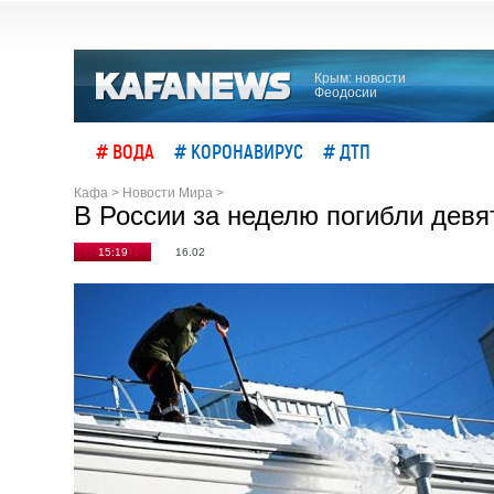
Крым: новости
Феодосии
# ВОДА
# КОРОНАВИРУС
# ДТП
Кафа
>
Новости Мира
>
В России за неделю погибли девя
15:19
16.02