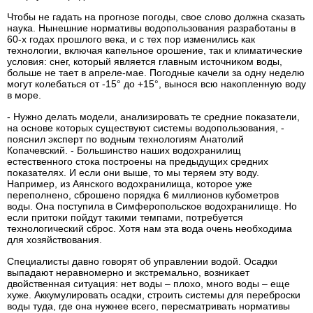
Чтобы не гадать на прогнозе погоды, свое слово должна сказать
наука. Нынешние нормативы водопользования разработаны в
60-х годах прошлого века, и с тех пор изменились как
технологии, включая капельное орошение, так и климатические
условия: снег, который является главным источником воды,
больше не тает в апреле-мае. Погодные качели за одну неделю
могут колебаться от -15° до +15°, вынося всю накопленную воду
в море.
- Нужно делать модели, анализировать те средние показатели,
на основе которых существуют системы водопользования, -
пояснил эксперт по водным технологиям Анатолий
Копачевский. - Большинство наших водохранилищ
естественного стока построены на предыдущих средних
показателях. И если они выше, то мы теряем эту воду.
Например, из Аянского водохранилища, которое уже
переполнено, сброшено порядка 6 миллионов кубометров
воды. Она поступила в Симферопольское водохранилище. Но
если притоки пойдут такими темпами, потребуется
технологический сброс. Хотя нам эта вода очень необходима
для хозяйствования.
Специалисты давно говорят об управлении водой. Осадки
выпадают неравномерно и экстремально, возникает
двойственная ситуация: нет воды – плохо, много воды – еще
хуже. Аккумулировать осадки, строить системы для переброски
воды туда, где она нужнее всего, пересматривать нормативы