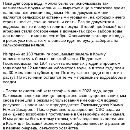
Пока для сбора воды можно было бы использовать так
называемые пруды-копанки — вырытые еще в советское время
на полях технические водоемы. Но по документам они
являются сельскохозяйственными угодьями, на которых ничего
строить нельзя, только пахать и сеять. Раз по документам
водоема нет, то и воду отводить некуда. Второй проблемой для
аграриев стали оговоренные в документах сроки забора воды
для полива — с мая по сентябрь. Фактически в это время воды
в реках уже нет, а то, что раньше идет по руслу, забирать на
сельхознужды нельзя.
Из прежних 160 тысяч га орошаемых земель в Крыму
поливается чуть больше десятой части. По данным
Госкомводхоза, на 19,4 тысяч га поливных угодий в прошлом
году подали 22 миллиона кубометров воды, а в этом году план
на 30 миллионов кубометров. Потому как площади под полив
растут. Но источники остаются те же – подземные водозаборы и
осадки.
- После техногенной катастрофы в июне 2023 года, когда
Каховское водохранилище прекратило свое существование, мы
снова перешли в режим использования имеющихся водных
ресурсов, - напомнил зампредседателя Госкомводхоза Крыма
Роман Захаров. - После успешного завершения СВО вода из
реки Днепр возобновит поступление в Северо-Крымский канал.
И мы должны быть к этому готовы, чтобы вода вновь поступила
в Крым для большей экономической эффективности и развития,
в первую очередь, сельского хозяйства.