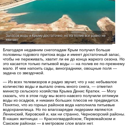
Запасов воды в Крыму достаточно, но на полив все равно не
хватает
Благодаря недавним снегопадам Крым получил больше
половины годового притока воды и имеет достаточный запас,
чтобы не переживать, хватит ли ее до конца жаркого сезона. Но
это касается только питьевой воды — на полив ее по-прежнему
мало. И чем напоить сады, виноградники, овощные поля —
задача со звездочкой.
— Из всех телевизоров и радио звучит, что у нас небывалое
количество воды и выпало очень много снега, — отметил
министр сельского хозяйства Крыма Денис Кратюк. — Могу
сказать, что в этом году мы всего-навсего получили оптимум
воды из осадков, и никаких больших плюсов не предвидится.
Понятно, что из горных районов вода наполнила питьевые
водохранилища. Но по влагозарядке лидерами являются
Ленинский, Кировский и, как ни странно, Черноморский районы.
В наших житницах — Красногвардейском, Первомайском и
Сакском районах — в метровом слое влаги нет.