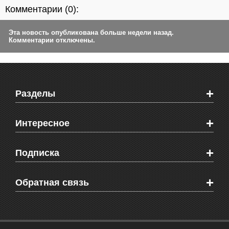
Комментарии (
0
):
Эта новость опубликована больше недели назад.
Комментарии отключены.
+
Разделы
Новости Феодосии
+
Интересное
Новости Крыма
Мировые новости
Видео о Феодосии
+
Подписка
Объявления
Веб-камеры Феодосии
Здоровье
Блоги феодосийцев
Печатная версия газеты "Кафа"
+
СМС мнения читателей
Обратная связь
Школы Феодосии
RSS
Рекламодателям
Контактная информация