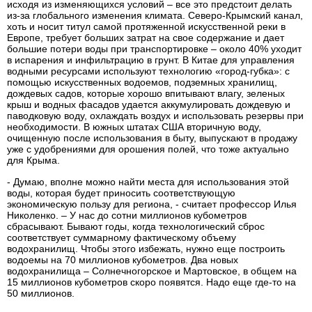
исходя из изменяющихся условий – все это предстоит делать
из-за глобального изменения климата. Северо-Крымский канал,
хоть и носит титул самой протяженной искусственной реки в
Европе, требует больших затрат на свое содержание и дает
большие потери воды при транспортировке – около 40% уходит
в испарения и инфильтрацию в грунт. В Китае для управления
водными ресурсами используют технологию «город-губка»: с
помощью искусственных водоемов, подземных хранилищ,
дождевых садов, которые хорошо впитывают влагу, зеленых
крыш и водных фасадов удается аккумулировать дождевую и
паводковую воду, охлаждать воздух и использовать резервы при
необходимости. В южных штатах США вторичную воду,
очищенную после использования в быту, выпускают в продажу
уже с удобрениями для орошения полей, что тоже актуально
для Крыма.
- Думаю, вполне можно найти места для использования этой
воды, которая будет приносить соответствующую
экономическую пользу для региона, - считает профессор Илья
Николенко. – У нас до сотни миллионов кубометров
сбрасывают. Бывают годы, когда технологический сброс
соответствует суммарному фактическому объему
водохранилищ. Чтобы этого избежать, нужно еще построить
водоемы на 70 миллионов кубометров. Два новых
водохранилища – Солнечногорское и Мартовское, в общем на
15 миллионов кубометров скоро появятся. Надо еще где-то на
50 миллионов.