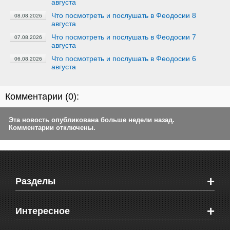
августа
Что посмотреть и послушать в Феодосии 8
08.08.2026
августа
Что посмотреть и послушать в Феодосии 7
07.08.2026
августа
Что посмотреть и послушать в Феодосии 6
06.08.2026
августа
Комментарии (
0
):
Эта новость опубликована больше недели назад.
Комментарии отключены.
+
Разделы
Новости Феодосии
+
Интересное
Новости Крыма
Мировые новости