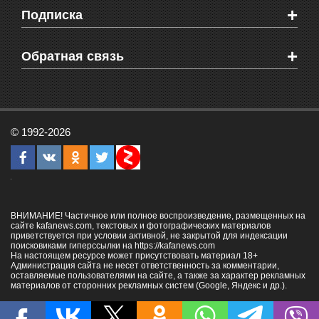
Видео о Феодосии
+
Подписка
Объявления
Веб-камеры Феодосии
Здоровье
Блоги феодосийцев
Печатная версия газеты "Кафа"
+
СМС мнения читателей
Обратная связь
Школы Феодосии
RSS
Рекламодателям
Контактная информация
© 1992-2026
ВНИМАНИЕ! Частичное или полное воспроизведение, размещенных на
сайте kafanews.com, текстовых и фотографических материалов
приветствуется при условии активной, не закрытой для индексации
поисковиками гиперссылки на
https://kafanews.com
На настоящем ресурсе может присутствовать материал 18+
Администрация сайта не несет ответственность за комментарии,
оставляемые пользователями на сайте, а также за характер рекламных
материалов от сторонних рекламных систем (Google, Яндекс и др.).