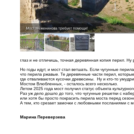
Мост Меженинова требует помощи!
глаз и не отличишь, точная деревянная копия перил. Ну
Но годы идут, и мост стал ветшать. Если чугунные перил
что перила ржавые. Те деревянные части перил, которые
где отваливаются кусочки древесины. Ну и кто-то умудри
Мостом Влюбленных, - осталось всего несколько.
Летом 2025 года мост получил статус объекта культурног
Раз уж дело дошло до того, что чугунные решетки с набе
или хотя бы просто покрасить перила моста перед сезо
А тем, кто срезает замочки с любовными посланиями с мос
Марина Переверзева