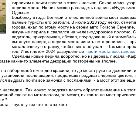
кирпичом и почти вросли в откосы насыпи. Сохранились узо
перила моста. На них можно разглядеть надпись «Нудельма
Одесса».
Бомбежку в годы Великой отечественной войны мост выдержа
пьяные туристы его разбили. В июле 2023 году некто, отмети
города, ехал по этому мосту на своем авто Porsche Cayenne,
чугунные перила и свалился на железнодорожное полотно. 
водитель, прихрамывая, сбежал, поуродованный автомобиль
вытянули наверх, а перила моста чинить не торопились, - пр
металлическую оградку, чтобы никто не упал... Так мост про
год. И вот летом 2024 разрушенные
части моста восстановил
Сделаны новые перила добротно, но из дерева, писала «Каф
 разве какие-то элементы декорации повторены не вполне.
а на набережной ежегодно красили, то до моста руки не доходили, 
 установили после аварии, продолжают радовать черным цветом, т
лся выдрать почти все замочки с посланиями, - а мост этот же ещ
о наследия. Так может, городская власть обратит внимание на этот
режной сдают на металлолом, то может, их как-то на мост приспосо
ном?
та, - пусть у тех что-то отсохнет!