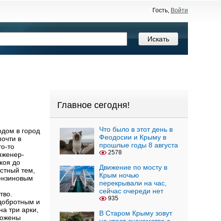
Гость,
Войти
Главное сегодня!
Что было в этот день в
дом в город
Феодосии и Крыму в
почти в
прошлые годы 8 августа
то-то
2578
нженер-
коя до
Движение по мосту в
естный тем,
Крым ночью
бензиновым
перекрывали на час,
сейчас очереди нет
тво.
935
 добротным и
а три арки,
В Старом Крыму зовут
ложены