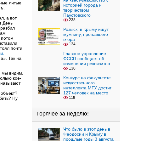
на квест-знакомство с
рные литые
историей города и
нъ.
творчеством
Паустовского
л, а вот
238
в День
 разбил
Розыск: в Крыму ищут
Сам
мужчину, пропавшего
 потом
вчера
иставили
134
стоял почти
и.
Главное управление
а». Так на
ФССП сообщает об
изменении реквизитов
130
и мы видим,
Конкурс на факультете
олько кое-
искусственного
е называют
интеллекта МГУ достиг
127 человек на место
 объект?
119
бить? Ну
Горячее за неделю!
Что было в этот день в
Феодосии и Крыму в
прошлые годы 3 августа