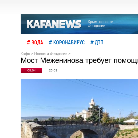
Крым: новости
Феодосии
# ВОДА
# КОРОНАВИРУС
# ДТП
Кафа
>
Новости Феодосии
>
Мост Меженинова требует помощ
08:04
25.03