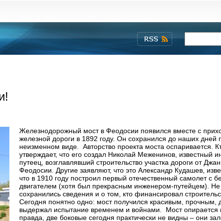
и!
Железнодорожный мост в Феодосии появился вместе с прихо
железной дороги в 1892 году. Он сохранился до наших дней 
неизменном виде. Авторство проекта моста оспаривается. К
утверждает, что его создал Николай Меженинов, известный и
путеец, возглавлявший строительство участка дороги от Джан
Феодосии. Другие заявляют, что это Александр Кудашев, изв
что в 1910 году построил первый отечественный самолет с 
двигателем (хотя был прекрасным инженером-путейцем). Не
сохранились сведения и о том, кто финансировал строительс
Сегодня понятно одно: мост получился красивым, прочным,
выдержал испытание временем и войнами. Мост опирается н
правда, две боковые сегодня практически не видны – они за