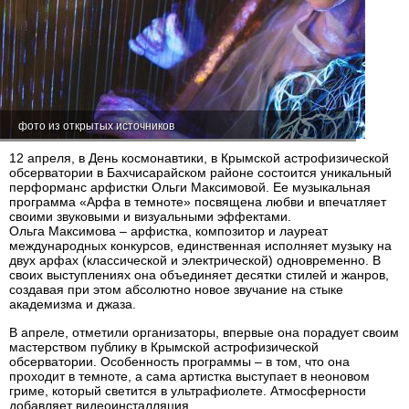
фото из открытых источников
12 апреля, в День космонавтики, в Крымской астрофизической
обсерватории в Бахчисарайском районе состоится уникальный
перформанс арфистки Ольги Максимовой. Ее музыкальная
программа «Арфа в темноте» посвящена любви и впечатляет
своими звуковыми и визуальными эффектами.
Ольга Максимова – арфистка, композитор и лауреат
международных конкурсов, единственная исполняет музыку на
двух арфах (классической и электрической) одновременно. В
своих выступлениях она объединяет десятки стилей и жанров,
создавая при этом абсолютно новое звучание на стыке
академизма и джаза.
В апреле, отметили организаторы, впервые она порадует своим
мастерством публику в Крымской астрофизической
обсерватории. Особенность программы – в том, что она
проходит в темноте, а сама артистка выступает в неоновом
гриме, который светится в ультрафиолете. Атмосферности
добавляет видеоинсталляция.