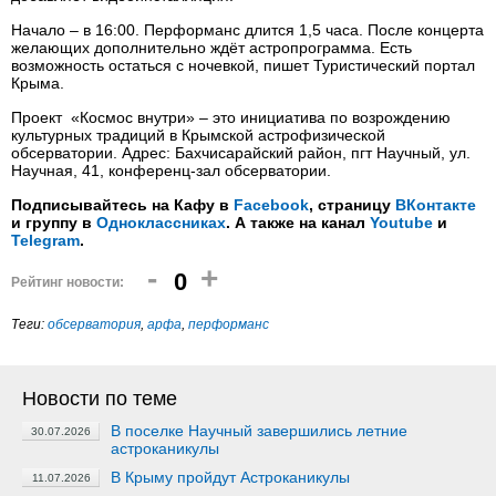
Начало – в 16:00. Перформанс длится 1,5 часа. После концерта
желающих дополнительно ждёт астропрограмма. Есть
возможность остаться с ночевкой, пишет Туристический портал
Крыма.
Проект «Космос внутри» – это инициатива по возрождению
культурных традиций в Крымской астрофизической
обсерватории. Адрес: Бахчисарайский район, пгт Научный, ул.
Научная, 41, конференц-зал обсерватории.
Подписывайтесь на Кафу в
Facebook
, страницу
ВКонтакте
и группу в
Одноклассниках
. А также на канал
Youtube
и
Telegram
.
-
+
0
Рейтинг новости:
Теги:
обсерватория
,
арфа
,
перформанс
Новости по теме
В поселке Научный завершились летние
30.07.2026
астроканикулы
В Крыму пройдут Астроканикулы
11.07.2026