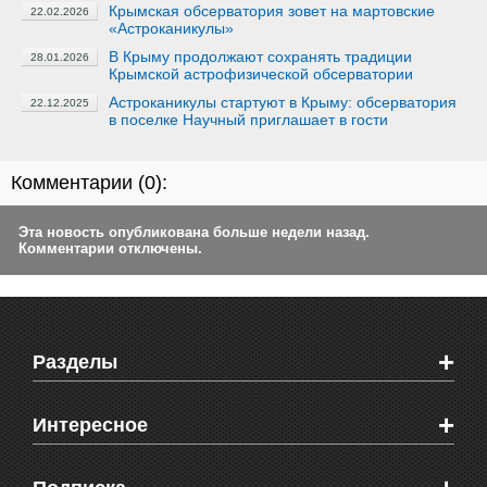
Крымская обсерватория зовет на мартовские
22.02.2026
«Астроканикулы»
В Крыму продолжают сохранять традиции
28.01.2026
Крымской астрофизической обсерватории
Астроканикулы стартуют в Крыму: обсерватория
22.12.2025
в поселке Научный приглашает в гости
Комментарии (
0
):
Эта новость опубликована больше недели назад.
Комментарии отключены.
+
Разделы
Новости Феодосии
+
Интересное
Новости Крыма
Мировые новости
Видео о Феодосии