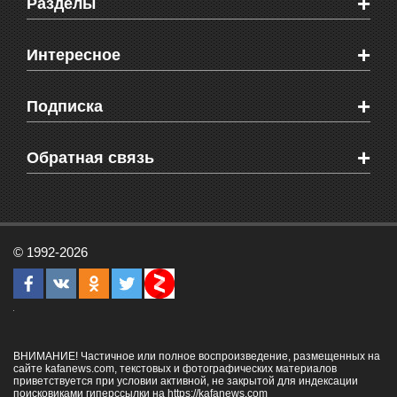
+
Разделы
Новости Феодосии
+
Интересное
Новости Крыма
Мировые новости
Видео о Феодосии
+
Подписка
Объявления
Веб-камеры Феодосии
Здоровье
Блоги феодосийцев
Печатная версия газеты "Кафа"
+
СМС мнения читателей
Обратная связь
Школы Феодосии
RSS
Рекламодателям
Контактная информация
© 1992-2026
ВНИМАНИЕ! Частичное или полное воспроизведение, размещенных на
сайте kafanews.com, текстовых и фотографических материалов
приветствуется при условии активной, не закрытой для индексации
поисковиками гиперссылки на
https://kafanews.com