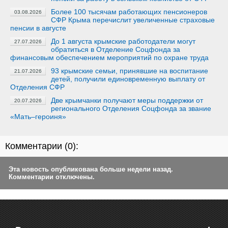
Более 100 тысячам работающих пенсионеров
03.08.2026
СФР Крыма перечислит увеличенные страховые
пенсии в августе
До 1 августа крымские работодатели могут
27.07.2026
обратиться в Отделение Соцфонда за
финансовым обеспечением мероприятий по охране труда
93 крымские семьи, принявшие на воспитание
21.07.2026
детей, получили единовременную выплату от
Отделения СФР
Две крымчанки получают меры поддержки от
20.07.2026
регионального Отделения Соцфонда за звание
«Мать–героиня»
Комментарии (
0
):
Эта новость опубликована больше недели назад.
Комментарии отключены.