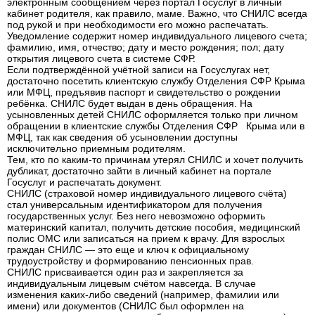
электронным сообщением через портал Госуслуг в личный
кабинет родителя, как правило, маме. Важно, что СНИЛС всегда
под рукой и при необходимости его можно распечатать.
Уведомление содержит номер индивидуального лицевого счета;
фамилию, имя, отчество; дату и место рождения; пол; дату
открытия лицевого счета в системе СФР.
Если подтверждённой учётной записи на Госуслугах нет,
достаточно посетить клиентскую службу Отделения СФР Крыма
или МФЦ, предъявив паспорт и свидетельство о рождении
ребёнка. СНИЛС будет выдан в день обращения. На
усыновленных детей СНИЛС оформляется только при личном
обращении в клиентские службы Отделения СФР Крыма или в
МФЦ, так как сведения об усыновлении доступны
исключительно приемным родителям.
Тем, кто по каким-то причинам утерял СНИЛС и хочет получить
дубликат, достаточно зайти в личный кабинет на портале
Госуслуг и распечатать документ.
СНИЛС (страховой номер индивидуального лицевого счёта)
стал универсальным идентификатором для получения
государственных услуг. Без него невозможно оформить
материнский капитал, получить детские пособия, медицинский
полис ОМС или записаться на прием к врачу. Для взрослых
граждан СНИЛС — это еще и ключ к официальному
трудоустройству и формированию пенсионных прав.
СНИЛС присваивается один раз и закрепляется за
индивидуальным лицевым счётом навсегда. В случае
изменения каких-либо сведений (например, фамилии или
имени) или документов (СНИЛС был оформлен на