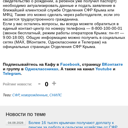
свидетельство о рождении, а ребенок уже получил паспорт)
необходимо актуализировать данные и подать заявление в
ближайшей клиентской службе Отделения СФР Крыма или
МФЦ. Также это можно сделать через работодателя, если это
касается трудоустроенного гражданина.
Если у вас остались вопросы, вы всегда можете обратиться в
единый контакт-центр по номеру телефона — 8-800-100-00-01
(звонок бесплатный, режим работы операторов Крыма: пн-пт —
9:00-18:00). Общую информацию можно получить в социальных
сетях (МАХ, ВКонтакте, Одноклассники и Телеграм) на
официальных страницах Отделения СФР Крыма.
Подписывайтесь на Кафу в
Facebook
, страницу
ВКонтакте
и группу в
Одноклассниках
. А также на канал
Youtube
и
Telegram
.
-
+
0
Рейтинг новости:
Теги:
СФР
,
новорожденные
,
СНИЛС
Новости по теме
Более 16 тысяч крымчан получают доплату к
04.08.2026
пенсии за работу в сельском хозяйстве от СФР