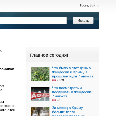
Гость,
Войти
»
Главное сегодня!
Что было в этот день в
ссников.
Феодосии и Крыму в
прошлые годы 7 августа
2229
ное
Что посмотреть и
ых
послушать в Феодосии
7 августа
28
авы
детского
За месяц в Крыму
кого отец
больше всего