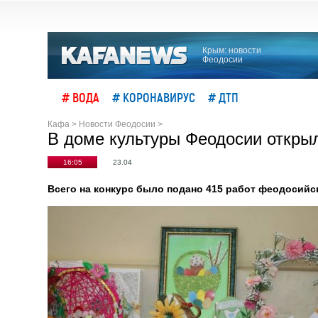
Крым: новости
Феодосии
# ВОДА
# КОРОНАВИРУС
# ДТП
Кафа
>
Новости Феодосии
>
В доме культуры Феодосии откры
16:05
23.04
Всего на конкурс было подано 415 работ феодосийс