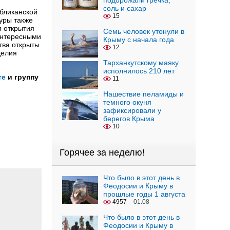
подорожали гречка,
соль и сахар
бликанской
15
уры также
и открытия
Семь человек утонули в
интересными
Крыму с начала года
ства открыты
12
делия
Тарханкутскому маяку
исполнилось 210 лет
те
и группу
11
Нашествие пеламиды и
темного окуня
зафиксировали у
берегов Крыма
10
Горячее за неделю!
Что было в этот день в
Феодосии и Крыму в
прошлые годы 1 августа
4957
01.08
Что было в этот день в
Феодосии и Крыму в