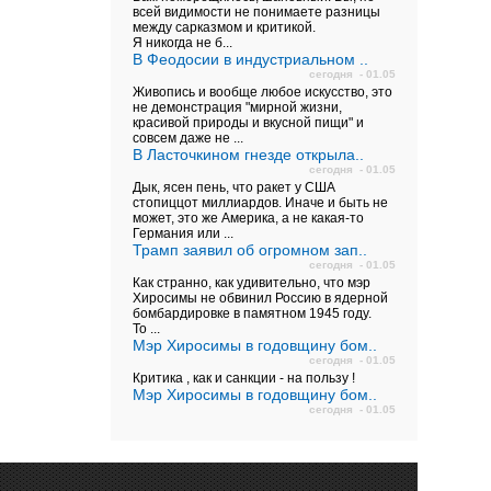
всей видимости не понимаете разницы
между сарказмом и критикой.
Я никогда не б...
В Феодосии в индустриальном ..
сегодня - 01.05
Живопись и вообще любое искусство, это
не демонстрация "мирной жизни,
красивой природы и вкусной пищи" и
совсем даже не ...
В Ласточкином гнезде открыла..
сегодня - 01.05
Дык, ясен пень, что ракет у США
стопиццот миллиардов. Иначе и быть не
может, это же Америка, а не какая-то
Германия или ...
Трамп заявил об огромном зап..
сегодня - 01.05
Как странно, как удивительно, что мэр
Хиросимы не обвинил Россию в ядерной
бомбардировке в памятном 1945 году.
То ...
Мэр Хиросимы в годовщину бом..
сегодня - 01.05
Критика , как и санкции - на пользу !
Мэр Хиросимы в годовщину бом..
сегодня - 01.05