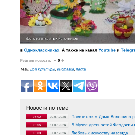
фото из открытых источников
в
Одноклассниках
. А также на канал
Youtube
и
Telegr
Рейтинг новости:
0
Теги:
Дом культуры
,
выставка
,
пасха
Новости по теме
Посетителям Дома Волошина р
06:02
20.07.2026
В Музее древностей Феодосии 
08:05
11.07.2026
Любовь к искусству навсегда
08:03
07.07.2026