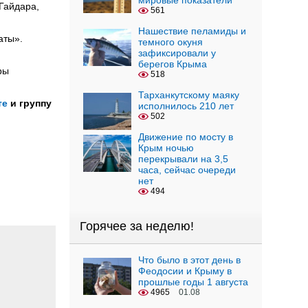
мировые показатели
 Гайдара,
561
Нашествие пеламиды и
аты».
темного окуня
зафиксировали у
берегов Крыма
ры
518
Тарханкутскому маяку
те
и группу
исполнилось 210 лет
502
Движение по мосту в
Крым ночью
перекрывали на 3,5
часа, сейчас очереди
нет
494
Горячее за неделю!
Что было в этот день в
Феодосии и Крыму в
прошлые годы 1 августа
4965
01.08