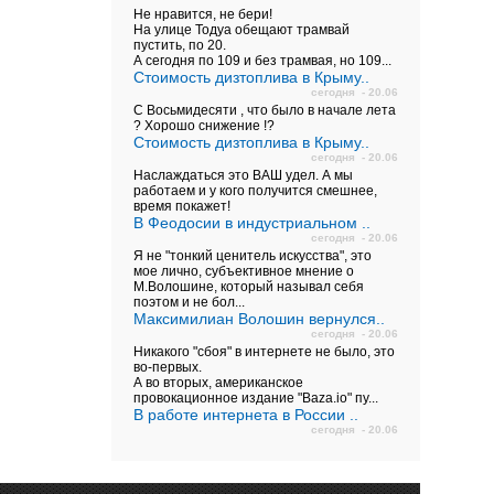
Не нравится, не бери!
На улице Тодуа обещают трамвай
пустить, по 20.
А сегодня по 109 и без трамвая, но 109...
Стоимость дизтоплива в Крыму..
сегодня - 20.06
С Восьмидесяти , что было в начале лета
? Хорошо снижение !?
Стоимость дизтоплива в Крыму..
сегодня - 20.06
Наслаждаться это ВАШ удел. А мы
работаем и у кого получится смешнее,
время покажет!
В Феодосии в индустриальном ..
сегодня - 20.06
Я не "тонкий ценитель искусства", это
мое лично, субъективное мнение о
М.Волошине, который называл себя
поэтом и не бол...
Максимилиан Волошин вернулся..
сегодня - 20.06
Никакого "сбоя" в интернете не было, это
во-первых.
А во вторых, американское
провокационное издание "Baza.io" пу...
В работе интернета в России ..
сегодня - 20.06