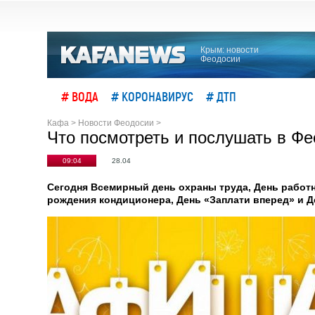
Крым: новости
Феодосии
# ВОДА
# КОРОНАВИРУС
# ДТП
Кафа
>
Новости Феодосии
>
Что посмотреть и послушать в Фе
09:04
28.04
Сегодня Всемирный день охраны труда, День работ
рождения кондиционера, День «Заплати вперед» и Д