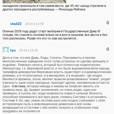
нападение произошло в том самом месте, где 45 лет назад стреляли в
другого президента-республиканца — Рональда Рейгана.
0
vlad22
26.04 в 14:59
Осенью 2026 году дадут старт выборам в Государственную Думу IX
созыва. Но стрелять положительно не в кого и незачем, все места и без
того расписаны. Разве что кто-то сам застрелится..
0
tyu
26.04 в 18:36
Дело в том, что все Думы, Рады, Сенаты, Парламенты и прочие,
многочисленные заведения этого толка устроены по одному принципу и
подобию - Римского сената, который был полностью подконтролен
Императору, т.е. Верховной власти, и это было выражением воли народа,
триумфом демократии! Верховная власть существует и в демократических
режимах, и в тоталитарных, и в монархиях, и в анархиях - где угодно.
Меняются времена, эпохи, меняют вывески всевозможных "измов", уходят
в вечность одни слуги народные, приходят другие, неизменным остается
одно -
Система
, которая никогда и никому не позволит менять эти
правила игры. Да, бывают исключения, но очень редко, один раз
примерно, в тысячу лет, когда появляется новая и сильная Личность
способная перевернуть всё верх дном, сломать Систему-I и установить
Систему II. Но, увы, новая система рано или поздно стряхивает с себя
историческую пыль и революционную демагогию и всё снова
возвращается к Системе-I, ибо ничего лучшего и стабильнее пока
придумать не получается.