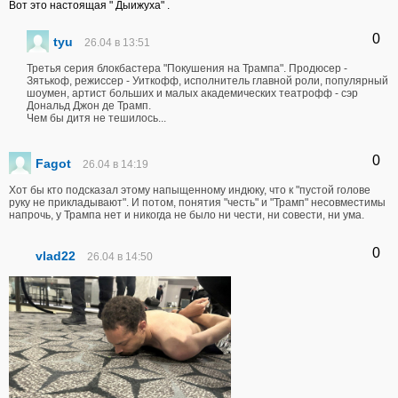
Вот это настоящая " Дыижуха" .
0
tyu
26.04 в 13:51
Третья серия блокбастера "Покушения на Трампа". Продюсер -
Зятькоф, режиссер - Уиткофф, исполнитель главной роли, популярный
шоумен, артист больших и малых академических театрофф - сэр
Дональд Джон де Трамп.
Чем бы дитя не тешилось...
0
Fagot
26.04 в 14:19
Хот бы кто подсказал этому напыщенному индюку, что к "пустой голове
руку не прикладывают". И потом, понятия "честь" и "Трамп" несовместимы
напрочь, у Трампа нет и никогда не было ни чести, ни совести, ни ума.
0
vlad22
26.04 в 14:50