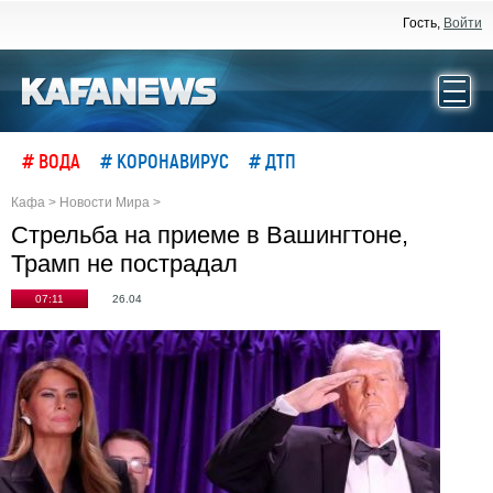
Гость,
Войти
# ВОДА
# КОРОНАВИРУС
# ДТП
Кафа
>
Новости Мира
>
Стрельба на приеме в Вашингтоне,
Трамп не пострадал
07:11
26.04