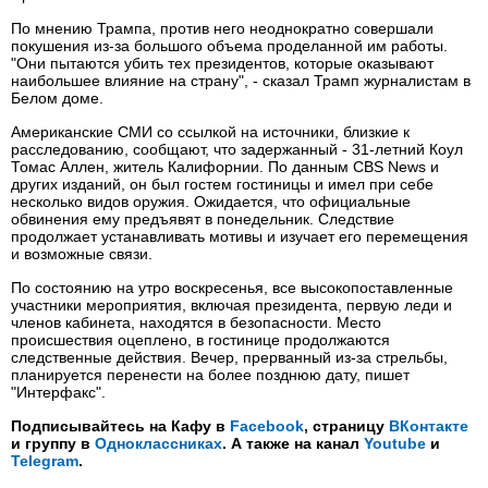
По мнению Трампа, против него неоднократно совершали
покушения из-за большого объема проделанной им работы.
"Они пытаются убить тех президентов, которые оказывают
наибольшее влияние на страну", - сказал Трамп журналистам в
Белом доме.
Американские СМИ со ссылкой на источники, близкие к
расследованию, сообщают, что задержанный - 31‑летний Коул
Томас Аллен, житель Калифорнии. По данным CBS News и
других изданий, он был гостем гостиницы и имел при себе
несколько видов оружия. Ожидается, что официальные
обвинения ему предъявят в понедельник. Следствие
продолжает устанавливать мотивы и изучает его перемещения
и возможные связи.
По состоянию на утро воскресенья, все высокопоставленные
участники мероприятия, включая президента, первую леди и
членов кабинета, находятся в безопасности. Место
происшествия оцеплено, в гостинице продолжаются
следственные действия. Вечер, прерванный из‑за стрельбы,
планируется перенести на более позднюю дату, пишет
"Интерфакс".
Подписывайтесь на Кафу в
Facebook
, страницу
ВКонтакте
и группу в
Одноклассниках
. А также на канал
Youtube
и
Telegram
.