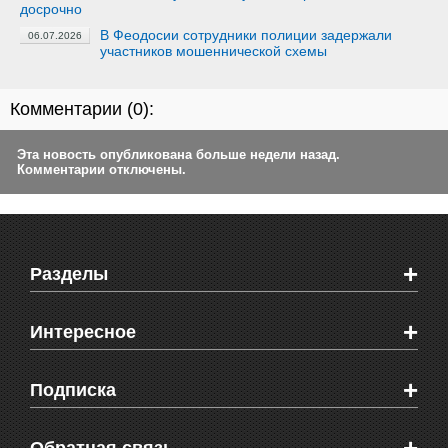
досрочно
В Феодосии сотрудники полиции задержали
06.07.2026
участников мошеннической схемы
Комментарии (
0
):
Эта новость опубликована больше недели назад.
Комментарии отключены.
+
Разделы
Новости Феодосии
+
Интересное
Новости Крыма
Мировые новости
Видео о Феодосии
+
Подписка
Объявления
Веб-камеры Феодосии
Здоровье
Блоги феодосийцев
Печатная версия газеты "Кафа"
СМС мнения читателей