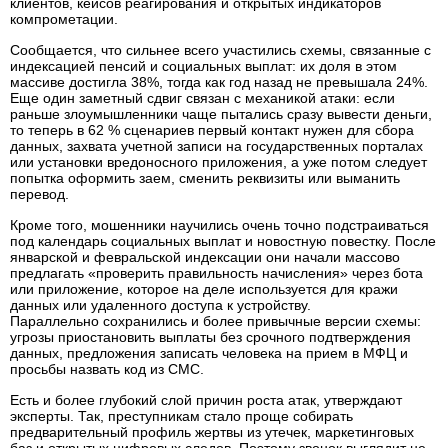
клиентов, кейсов реагирования и открытых индикаторов
компрометации.
Сообщается, что сильнее всего участились схемы, связанные с
индексацией пенсий и социальных выплат: их доля в этом
массиве достигла 38%, тогда как год назад не превышала 24%.
Еще один заметный сдвиг связан с механикой атаки: если
раньше злоумышленники чаще пытались сразу вывести деньги,
то теперь в 62 % сценариев первый контакт нужен для сбора
данных, захвата учетной записи на государственных порталах
или установки вредоносного приложения, а уже потом следует
попытка оформить заем, сменить реквизиты или выманить
перевод.
Кроме того, мошенники научились очень точно подстраиваться
под календарь социальных выплат и новостную повестку. После
январской и февральской индексации они начали массово
предлагать «проверить правильность начисления» через бота
или приложение, которое на деле используется для кражи
данных или удаленного доступа к устройству.
Параллельно сохранились и более привычные версии схемы:
угрозы приостановить выплаты без срочного подтверждения
данных, предложения записать человека на прием в МФЦ и
просьбы назвать код из СМС.
Есть и более глубокий слой причин роста атак, утверждают
эксперты. Так, преступникам стало проще собирать
предварительный профиль жертвы из утечек, маркетинговых