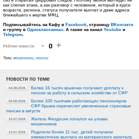
баз и открытых цифровых следов. Поэтому звонок выглядит не
как слепая атака, а как разговор с человеком, который в курсе
возраста, региона, статуса получателя выплат и даже адреса
ближайшего к жертве МФЦ.
Подписывайтесь на Кафу в
Facebook
, страницу
ВКонтакте
и группу в
Одноклассниках
. А также на канал
Youtube
и
Telegram
.
-
+
0
Рейтинг новости:
Теги:
мошенники
,
пенсии
Новости по теме
Более 16 тысяч крымчан получают доплату к
04.08.2026
пенсии за работу в сельском хозяйстве от СФР
Более 100 тысячам работающих пенсионеров
03.08.2026
СФР Крыма перечислит увеличенные страховые
пенсии в августе
Житель Феодосии попался на уловки
23.07.2026
мошенников
Родители более 11 тыс. детей получили
13.07.2026
ежемесячную выплату из материнского капитала