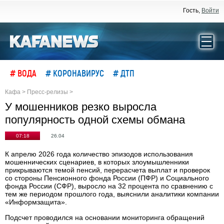
Гость,
Войти
# ВОДА
# КОРОНАВИРУС
# ДТП
Кафа
>
Пресс-релизы
>
У мошенников резко выросла
популярность одной схемы обмана
07:18
26.04
К апрелю 2026 года количество эпизодов использования
мошеннических сценариев, в которых злоумышленники
прикрываются темой пенсий, перерасчета выплат и проверок
со стороны Пенсионного фонда России (ПФР) и Социального
фонда России (СФР), выросло на 32 процента по сравнению с
тем же периодом прошлого года, выяснили аналитики компании
«Информзащита».
Подсчет проводился на основании мониторинга обращений