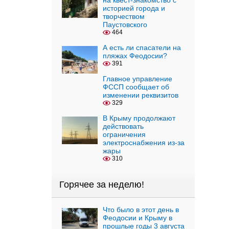
на квест-знакомство с
историей города и
творчеством
Паустовского
464
А есть ли спасатели на
пляжах Феодосии?
391
Главное управление
ФССП сообщает об
изменении реквизитов
329
В Крыму продолжают
действовать
ограничения
электроснабжения из-за
жары
310
Горячее за неделю!
Что было в этот день в
Феодосии и Крыму в
прошлые годы 3 августа