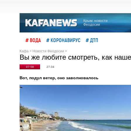
Крым: новости
Феодосии
# ВОДА
# КОРОНАВИРУС
# ДТП
Кафа
>
Новости Феодосии
>
Вы же любите смотреть, как наше
07:58
27.04
Вот, подул ветер, оно заволновалось