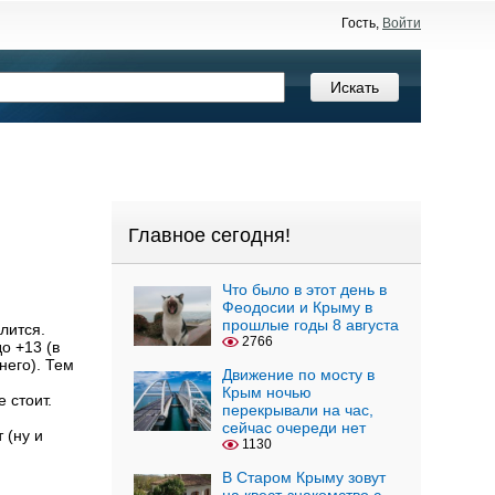
Гость,
Войти
Главное сегодня!
Что было в этот день в
Феодосии и Крыму в
прошлые годы 8 августа
илится.
2766
о +13 (в
него). Тем
Движение по мосту в
Крым ночью
е стоит.
перекрывали на час,
сейчас очереди нет
 (ну и
1130
В Старом Крыму зовут