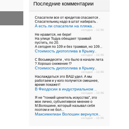
Последние комментарии
Спасатели все от кредитов спасаются .
Спасательниц надо в штат набирать .
А есть ли спасатели на пляжа..
сегодня - 12.56
Не нравится, не бери!
На улице Тодуа обещают трамвай
пустить, по 20.
А сегодня по 109 и без трамвая, но 109...
Стоимость дизтоплива в Крыму..
сегодня - 12.56
С Восьмидесяти , что было в начале лета
? Хорошо снижение !?
Стоимость дизтоплива в Крыму..
сегодня - 12.56
Наслаждаться это ВАШ удел. А мы
работаем и у кого получится смешнее,
время покажет!
В Феодосии в индустриальном ..
сегодня - 12.56
Я не "тонкий ценитель искусства", это
мое лично, субъективное мнение о
М.Волошине, который называл себя
поэтом и не бол...
Максимилиан Волошин вернулся..
сегодня - 12.56