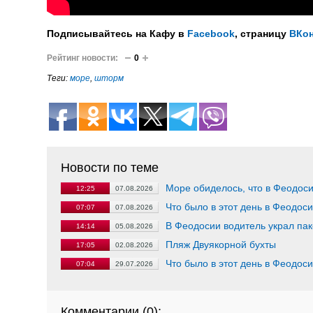
Подписывайтесь на Кафу в
Facebook
, страницу
ВКон
Рейтинг новости:
0
Теги:
море
,
шторм
Новости по теме
Море обиделось, что в Феодоси
12:25
07.08.2026
Что было в этот день в Феодос
07:07
07.08.2026
В Феодосии водитель украл пак
14:14
05.08.2026
Пляж Двуякорной бухты
17:05
02.08.2026
Что было в этот день в Феодос
07:04
29.07.2026
Комментарии (
0
):