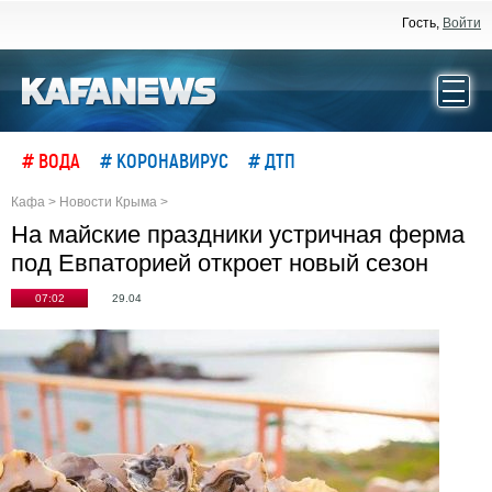
Гость,
Войти
# ВОДА
# КОРОНАВИРУС
# ДТП
Кафа
>
Новости Крыма
>
На майские праздники устричная ферма
под Евпаторией откроет новый сезон
07:02
29.04