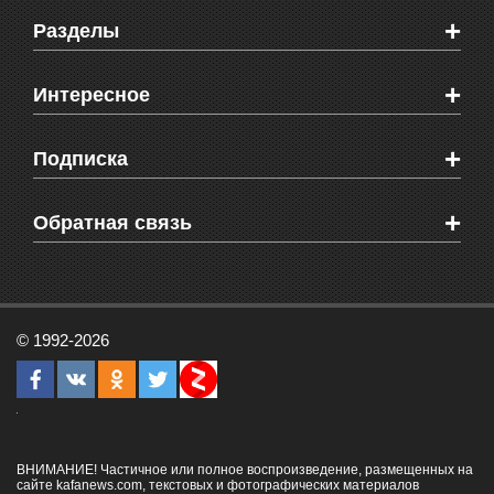
+
Разделы
Новости Феодосии
+
Интересное
Новости Крыма
Мировые новости
Видео о Феодосии
+
Подписка
Объявления
Веб-камеры Феодосии
Здоровье
Блоги феодосийцев
Печатная версия газеты "Кафа"
+
СМС мнения читателей
Обратная связь
Школы Феодосии
RSS
Рекламодателям
Контактная информация
© 1992-2026
ВНИМАНИЕ! Частичное или полное воспроизведение, размещенных на
сайте kafanews.com, текстовых и фотографических материалов