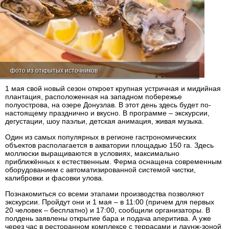
фото из открытых источников
1 мая свой новый сезон откроет крупная устричная и мидийная
плантация, расположенная на западном побережье
полуострова, на озере Донузлав. В этот день здесь будет по-
настоящему празднично и вкусно. В программе – экскурсии,
дегустации, шоу паэльи, детская анимация, живая музыка.
Один из самых популярных в регионе гастрономических
объектов располагается в акватории площадью 150 га. Здесь
моллюски выращиваются в условиях, максимально
приближённых к естественным. Ферма оснащена современным
оборудованием с автоматизированной системой чистки,
калибровки и фасовки улова.
Познакомиться со всеми этапами производства позволяют
экскурсии. Пройдут они и 1 мая – в 11:00 (причем для первых
20 человек – бесплатно) и 17:00, сообщили организаторы. В
полдень заявлены открытие бара и подача аперитива. А уже
через час в ресторанном комплексе с террасами и лаунж-зоной