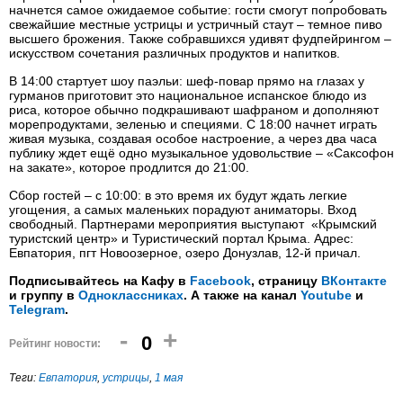
начнется самое ожидаемое событие: гости смогут попробовать
свежайшие местные устрицы и устричный стаут – темное пиво
высшего брожения. Также собравшихся удивят фудпейрингом –
искусством сочетания различных продуктов и напитков.
В 14:00 стартует шоу паэльи: шеф-повар прямо на глазах у
гурманов приготовит это национальное испанское блюдо из
риса, которое обычно подкрашивают шафраном и дополняют
морепродуктами, зеленью и специями. С 18:00 начнет играть
живая музыка, создавая особое настроение, а через два часа
публику ждет ещё одно музыкальное удовольствие – «Саксофон
на закате», которое продлится до 21:00.
Сбор гостей – с 10:00: в это время их будут ждать легкие
угощения, а самых маленьких порадуют аниматоры. Вход
свободный. Партнерами мероприятия выступают «Крымский
туристский центр» и Туристический портал Крыма. Адрес:
Евпатория, пгт Новоозерное, озеро Донузлав, 12-й причал.
Подписывайтесь на Кафу в
Facebook
, страницу
ВКонтакте
и группу в
Одноклассниках
. А также на канал
Youtube
и
Telegram
.
-
+
0
Рейтинг новости:
Теги:
Евпатория
,
устрицы
,
1 мая