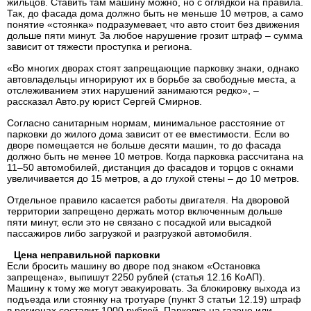
жильцов. Ставить там машину можно, но с оглядкой на правила.
Так, до фасада дома должно быть не меньше 10 метров, а само
понятие «стоянка» подразумевает, что авто стоит без движения
дольше пяти минут. За любое нарушение грозит штраф – сумма
зависит от тяжести проступка и региона.
«Во многих дворах стоят запрещающие парковку знаки, однако
автовладельцы игнорируют их в борьбе за свободные места, а
отслеживанием этих нарушений занимаются редко», –
рассказал Авто.ру юрист Сергей Смирнов.
Согласно санитарным нормам, минимальное расстояние от
парковки до жилого дома зависит от ее вместимости. Если во
дворе помещается не больше десяти машин, то до фасада
должно быть не менее 10 метров. Когда парковка рассчитана на
11–50 автомобилей, дистанция до фасадов и торцов с окнами
увеличивается до 15 метров, а до глухой стены – до 10 метров.
Отдельное правило касается работы двигателя. На дворовой
территории запрещено держать мотор включенным дольше
пяти минут, если это не связано с посадкой или высадкой
пассажиров либо загрузкой и разгрузкой автомобиля.
Цена неправильной парковки
Если бросить машину во дворе под знаком «Остановка
запрещена», выпишут 2250 рублей (статья 12.16 КоАП).
Машину к тому же могут эвакуировать. За блокировку выхода из
подъезда или стоянку на тротуаре (пункт 3 статьи 12.19) штраф
в регионах составит 1000 рублей. Парковка на газоне или