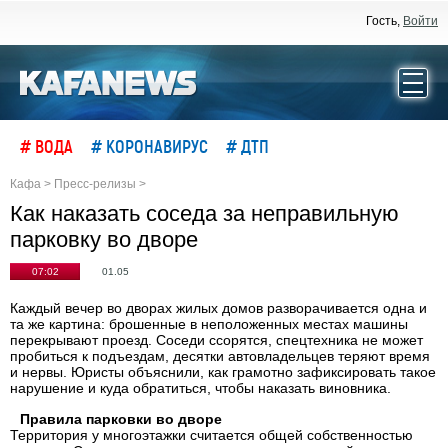
Гость,
Войти
# ВОДА
# КОРОНАВИРУС
# ДТП
Кафа
>
Пресс-релизы
>
Как наказать соседа за неправильную
парковку во дворе
07:02
01.05
Каждый вечер во дворах жилых домов разворачивается одна и
та же картина: брошенные в неположенных местах машины
перекрывают проезд. Соседи ссорятся, спецтехника не может
пробиться к подъездам, десятки автовладельцев теряют время
и нервы. Юристы объяснили, как грамотно зафиксировать такое
нарушение и куда обратиться, чтобы наказать виновника.
Правила парковки во дворе
Территория у многоэтажки считается общей собственностью