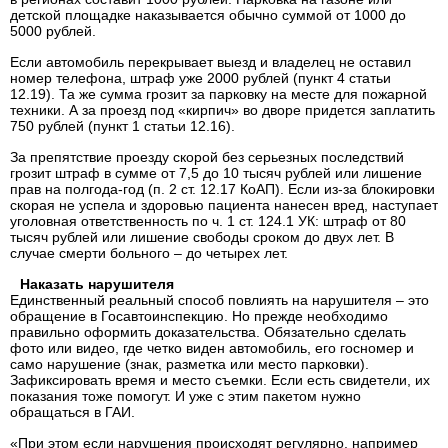
детской площадке наказывается обычно суммой от 1000 до
5000 рублей.
Если автомобиль перекрывает выезд и владелец не оставил
номер телефона, штраф уже 2000 рублей (пункт 4 статьи
12.19). Та же сумма грозит за парковку на месте для пожарной
техники. А за проезд под «кирпич» во дворе придется заплатить
750 рублей (пункт 1 статьи 12.16).
За препятствие проезду скорой без серьезных последствий
грозит штраф в сумме от 7,5 до 10 тысяч рублей или лишение
прав на полгода-год (п. 2 ст. 12.17 КоАП). Если из-за блокировки
скорая не успела и здоровью пациента нанесен вред, наступает
уголовная ответственность по ч. 1 ст. 124.1 УК: штраф от 80
тысяч рублей или лишение свободы сроком до двух лет. В
случае смерти больного – до четырех лет.
Наказать нарушителя
Единственный реальный способ повлиять на нарушителя – это
обращение в Госавтоинспекцию. Но прежде необходимо
правильно оформить доказательства. Обязательно сделать
фото или видео, где четко виден автомобиль, его госномер и
само нарушение (знак, разметка или место парковки).
Зафиксировать время и место съемки. Если есть свидетели, их
показания тоже помогут. И уже с этим пакетом нужно
обращаться в ГАИ.
«При этом если нарушения происходят регулярно, например