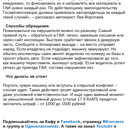
ежедневно, то фиксировать их и направлять все материалы в
ГАИ нужно каждый раз. По действующему законодательству
Госавтоинспекция должна привлекать автовладельца за каждый
такой случай», – рассказал автоюрист Лев Воропаев.
Способы обращения
Пожаловаться на нарушителя можно по-разному. Самый
прямой путь – обратиться в ГАИ: лично, заказным письмом или
через сайт инспекции. Быстрее сработает звонок в дежурную
часть. Сообщите о блокировке выезда – на место отправят
наряд. Если владелец не подойдет, машину эвакуируют. Но
обычно инспекторы сами звонят водителю по номеру из базы и
просят убрать авто. Если нарушение зафиксировали до того,
как машину переставили, выпишут штраф. Если водитель успел
уехать до приезда ГАИ, состава нарушения нет.
Что делать не стоит
Портить чужую машину или вступать в открытый конфликт –
плохая идея. Такие действия грозят административной или
даже уголовной ответственностью. И еще один важный момент:
за умышленный ложный донос (статья 17.9 КоАП) придется
заплатить штраф – от 1000 до 1500 рублей.
Подписывайтесь на Кафу в
Facebook
, страницу
ВКонтакте
и группу в
Одноклассниках
. А также на канал
Youtube
и