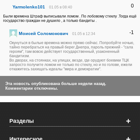
0
Yarmolenko101
01.05 в 08:40
Были времена Штраф выписывали ломом . По лобовому стеклу .Тогда ещё
государство граждан не душило , а только бандиты .
-1
Моисей Соломонович
01.05 в 12:34
Окунуться в былые времена можно прямо сейчас. Попробуйте ночью,
тайно перебраться на правый берег Днепра, пароль прежний - "сала
героям", там вовсю действует государственный, узаконенный
бандитизм.
Во дворах, на стоянках, на улицах, везде, где орудуют боевики ТЦК
запросто получите ломом не только по стеклу, но и по голове, ежели
откажитесь захищать идеалы "мира и демократии".
Эта новость опубликована больше недели назад.
Комментарии отключены.
+
Разделы
Новости Феодосии
+
Интересное