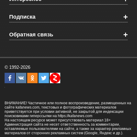
Новости Крыма
Мировые новости
Видео о Феодосии
+
Подписка
Объявления
Веб-камеры Феодосии
Здоровье
Блоги феодосийцев
Печатная версия газеты "Кафа"
+
СМС мнения читателей
Обратная связь
Школы Феодосии
RSS
Рекламодателям
Контактная информация
© 1992-2026
ВНИМАНИЕ! Частичное или полное воспроизведение, размещенных на
сайте kafanews.com, текстовых и фотографических материалов
приветствуется при условии активной, не закрытой для индексации
поисковиками гиперссылки на
https://kafanews.com
На настоящем ресурсе может присутствовать материал 18+
Администрация сайта не несет ответственность за комментарии,
оставляемые пользователями на сайте, а также за характер рекламных
материалов от сторонних рекламных систем (Google, Яндекс и др.).