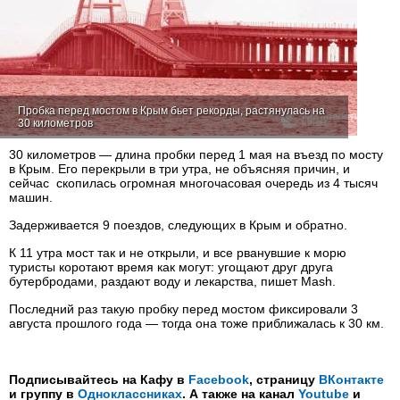
Пробка перед мостом в Крым бьет рекорды, растянулась на
30 километров
30 километров — длина пробки перед 1 мая на въезд по мосту
в Крым. Его перекрыли в три утра, не объясняя причин, и
сейчас скопилась огромная многочасовая очередь из 4 тысяч
машин.
Задерживается 9 поездов, следующих в Крым и обратно.
К 11 утра мост так и не открыли, и все рванувшие к морю
туристы коротают время как могут: угощают друг друга
бутербродами, раздают воду и лекарства, пишет Mash.
Последний раз такую пробку перед мостом фиксировали 3
августа прошлого года — тогда она тоже приближалась к 30 км.
Подписывайтесь на Кафу в
Facebook
, страницу
ВКонтакте
и группу в
Одноклассниках
. А также на канал
Youtube
и