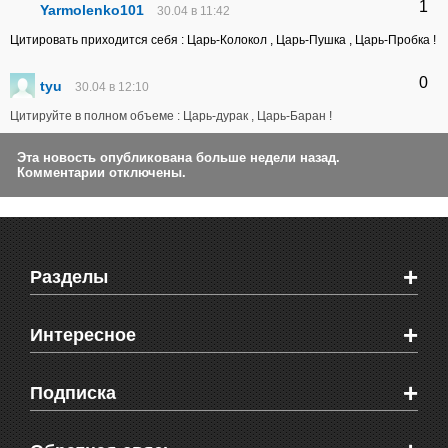
1
Yarmolenko101
30.04 в 11:42
Цитировать приходится себя : Царь-Колокол , Царь-Пушка , Царь-Пробка !
0
tyu
30.04 в 12:10
Цитируйте в полном объеме : Царь-дурак , Царь-Баран !
Эта новость опубликована больше недели назад.
Комментарии отключены.
+
Разделы
Новости Феодосии
+
Интересное
Новости Крыма
Мировые новости
Видео о Феодосии
+
Подписка
Объявления
Веб-камеры Феодосии
Здоровье
Блоги феодосийцев
Печатная версия газеты "Кафа"