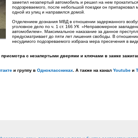
заметил незапертый автомобиль и решил на нем прокатиться
подозреваемого, после небольшой поездки он припарковал 
одной из улиц и направился домой.
Отделением дознания МВД в отношении задержанного возб
уголовное дело по ч. 1 ст. 166 УК «Неправомерное завладен
автомобилем». Максимальное наказание за данное преступ
предусматривает до пяти лет лишения свободы. В отношени
несудимого подозреваемого избрана мера пресечения в вид
 присмотра с незапертыми дверями и ключами в замке зажига
такте
и группу в
Одноклассниках
. А также на канал
Youtube
и