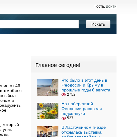
Гость,
Войти
Главное сегодня!
Что было в этот день в
Феодосии и Крыму в
ние от 46-
прошлые годы 6 августа
автомобиля
2752
иль был
лючом в
На набережной
обнаружить
Феодосии расцвели
ное
подсолнухи
537
, который
В Ласточкином гнезде
ю улик
открылась выставка
боты,