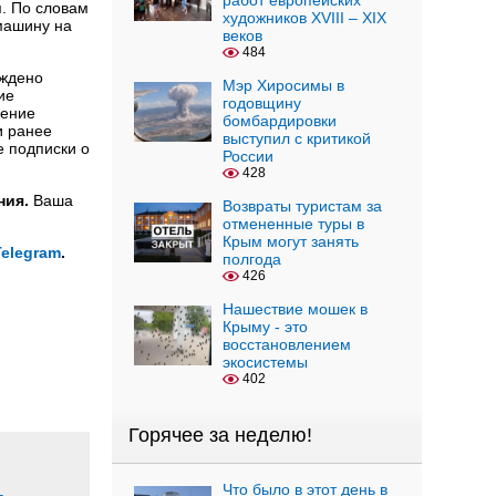
работ европейских
. По словам
художников XVIII – XIX
машину на
веков
484
уждено
Мэр Хиросимы в
ие
годовщину
ление
бомбардировки
и ранее
выступил с критикой
е подписки о
России
428
ния.
Ваша
Возвраты туристам за
отмененные туры в
Крым могут занять
Telegram
.
полгода
426
Нашествие мошек в
Крыму - это
восстановлением
экосистемы
402
Горячее за неделю!
Что было в этот день в