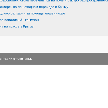
ферополем, огонь перекинулся на поле и быстро распространяетс
асмерть на пешеходном переходе в Крыму
ардино-Балкарии за помощь мошенникам
ов попались 31 крымчан
ну на трассе в Крыму
ментарии отключены.