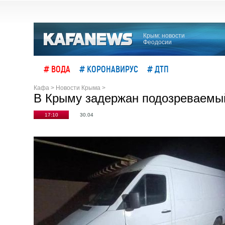
Крым: новости
Феодосии
# ВОДА
# КОРОНАВИРУС
# ДТП
Кафа
>
Новости Крыма
>
В Крыму задержан подозреваемый
17:10
30.04