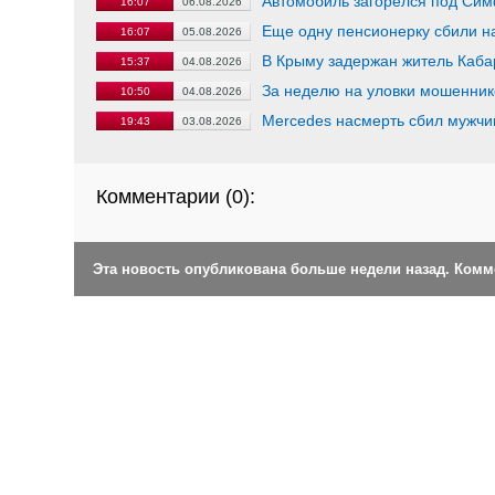
Автомобиль загорелся под Сим
16:07
06.08.2026
Еще одну пенсионерку сбили н
16:07
05.08.2026
В Крыму задержан житель Каб
15:37
04.08.2026
За неделю на уловки мошенник
10:50
04.08.2026
Mercedes насмерть сбил мужчи
19:43
03.08.2026
Комментарии (
0
):
Эта новость опубликована больше недели назад. Ком