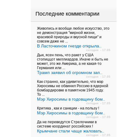
Последние комментарии
Живопись и вообще любое искусство, это
не демонстрация "мирной жизни,
красивой природы и вкусной пищи" и
совсем даже не ...
В Ласточкином гнезде открыла..
сегодня - 17.05
Дык, ясен пень, что ракет у США
стопиццот миллиардов. Иначе и быть не
может, это же Америка, а не какая-то
Германия или ...
Трамп заявил об огромном зап..
сегодня - 17.05
Как странно, как удивительно, что мэр
Хиросимы не обвинил Россию в ядерной
бомбардировке в памятном 1945 году.
То ...
Мэр Хиросимы в годовщину бом..
сегодня - 17.05
Критика , как и санкции - на пользу !
Мэр Хиросимы в годовщину бом..
сегодня - 17.05
Да не переведутся Стрелочники в
системе координат российских !
Крымчане стали чаще жаловать..
сегодня - 17.05