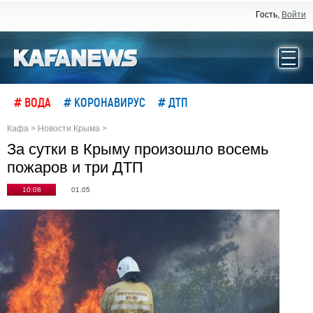
Гость,
Войти
# ВОДА
# КОРОНАВИРУС
# ДТП
Кафа
>
Новости Крыма
>
За сутки в Крыму произошло восемь
пожаров и три ДТП
10:08
01.05