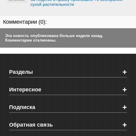
сухой растительности
Комментарии (
0
):
Эта новость опубликована больше недели назад.
Комментарии отключены.
+
Разделы
Новости Феодосии
+
Интересное
Новости Крыма
Мировые новости
Видео о Феодосии
+
Подписка
Объявления
Веб-камеры Феодосии
Здоровье
Блоги феодосийцев
Печатная версия газеты "Кафа"
+
СМС мнения читателей
Обратная связь
Школы Феодосии
RSS