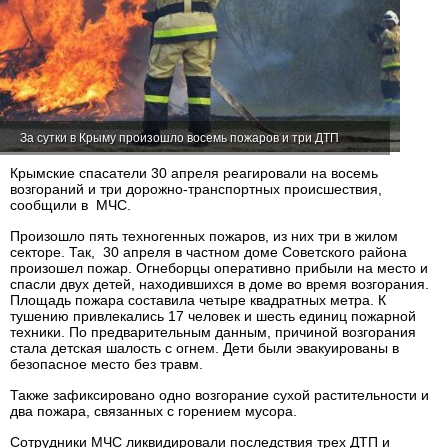
За сутки в Крыму произошло восемь пожаров и три ДТП
Крымские спасатели 30 апреля реагировали на восемь
возгораний и три дорожно-транспортных происшествия,
сообщили в МЧС.
Произошло пять техногенных пожаров, из них три в жилом
секторе. Так, 30 апреля в частном доме Советского района
произошел пожар. Огнеборцы оперативно прибыли на место и
спасли двух детей, находившихся в доме во время возгорания.
Площадь пожара составила четыре квадратных метра. К
тушению привлекались 17 человек и шесть единиц пожарной
техники. По предварительным данным, причиной возгорания
стала детская шалость с огнем. Дети были эвакуированы в
безопасное место без травм.
Также зафиксировано одно возгорание сухой растительности и
два пожара, связанных с горением мусора.
Сотрудники МЧС ликвидировали последствия трех ДТП и