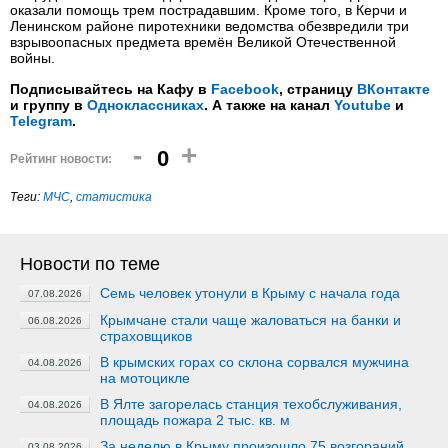
оказали помощь трем пострадавшим. Кроме того, в Керчи и
Ленинском районе пиротехники ведомства обезвредили три
взрывоопасных предмета времён Великой Отечественной
войны.
Подписывайтесь на Кафу в
Facebook
, страницу
ВКонтакте
и группу в
Одноклассниках
. А также на канал
Youtube
и
Telegram
.
-
+
0
Рейтинг новости:
Теги:
МЧС
,
статистика
Новости по теме
Семь человек утонули в Крыму с начала года
07.08.2026
Крымчане стали чаще жаловаться на банки и
06.08.2026
страховщиков
В крымских горах со склона сорвался мужчина
04.08.2026
на мотоцикле
В Ялте загорелась станция техобслуживания,
04.08.2026
площадь пожара 2 тыс. кв. м
За неделю в Крыму произошло 75 возгораний
03.08.2026