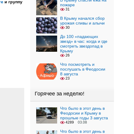
В Крыму спасли ежа на
те
и группу
пожаре
31
В Крыму начался сбор
урожая сливы и алычи
30
До 100 «падающих
звезд» в час: когда и где
смотреть звездопад в
Крыму
26
Что посмотреть и
послушать в Феодосии
8 августа
23
Горячее за неделю!
Что было в этот день в
Феодосии и Крыму в
прошлые годы 3 августа
4289
03.08
Что было в этот день в