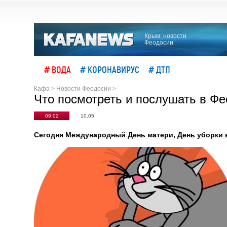
Крым: новости
Феодосии
# ВОДА
# КОРОНАВИРУС
# ДТП
Кафа
>
Новости Феодосии
>
Что посмотреть и послушать в Фе
09:02
10.05
Сегодня Международный День матери, День уборки в