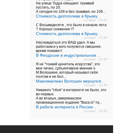
На улице Тодуа обещают трамвай
пустить, по 20.
А сегодня по 109 и без трамвая, но 109...
Стоимость дизтоплива в Крыму..
сегодня - 02.58
С Восьмидесяти , что было в начале лета
? Хорошо снижение !?
Стоимость дизтоплива в Крыму..
сегодня - 02.58
Наслаждаться это ВАШ удел. А мы
работаем и у кого получится смешнее,
время покажет!
В Феодосии в индустриальном ..
сегодня - 02.58
Я не "тонкий ценитель искусства", это
мое лично, субъективное мнение о
М.Волошине, который называл себя
поэтом и не бол...
Максимилиан Волошин вернулся..
сегодня - 02.58
Никакого "сбоя" в интернете не было, это
во-первых.
А во вторых, американское
провокационное издание "Baza.io" пу...
В работе интернета в России ..
сегодня - 02.58