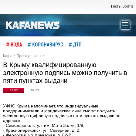
Гость,
Войти
# ВОДА
# КОРОНАВИРУС
# ДТП
Кафа
>
Пресс-релизы
>
В Крыму квалифицированную
электронную подпись можно получить в
пяти пунктах выдачи
07:02
08.05
УФНС Крыма напоминает, что индивидуальные
предприниматели и юридические лица смогут получить
электронную цифровую подпись в пяти пунктах выдачи по
адресам:
- Симферополь, ул. им. Матэ Залки, 1/9;
- Красноперекопск, ул. Северная, д. 2;
- Феодосия, ул. Крымская, д. 82-В;