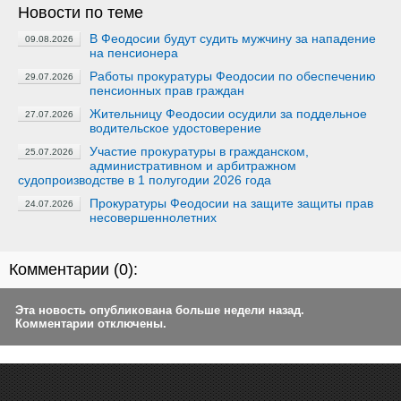
Новости по теме
В Феодосии будут судить мужчину за нападение
09.08.2026
на пенсионера
Работы прокуратуры Феодосии по обеспечению
29.07.2026
пенсионных прав граждан
Жительницу Феодосии осудили за поддельное
27.07.2026
водительское удостоверение
Участие прокуратуры в гражданском,
25.07.2026
административном и арбитражном
судопроизводстве в 1 полугодии 2026 года
Прокуратуры Феодосии на защите защиты прав
24.07.2026
несовершеннолетних
Комментарии (
0
):
Эта новость опубликована больше недели назад.
Комментарии отключены.