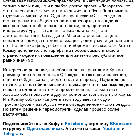
устраивает загруженность транспорта, в него трудно попасть не
только в часы пик, но и в любое другое время. «Лекарство» от
этого несложное: заменить маленькие автобусы большими на
отдельных маршрутах. Одно из предложений — создание
фонда развития общественного транспорта, на средства
которого можно обновлять автопарки, поддерживать
инфраструктуру, — а это не только остановки, но и
автотранспортные базы, депо. Многое строилось еще в
советское время, а на модернизацию денег у муниципалитетов
нет. Появление фонда облегчит и «бремя пассажиров». Хотя в
Крыму действительно тарифы на проезд самые низкие в
стране, каждое их повышение для жителей республики все
равно значимо.
Интересное решение, опробованное за пределами Крыма —
размещение на остановках QR-кодов, по которым пассажир,
еще не войдя в салон, может оплатить проезд. Водитель не
отвлекается на обилечивание и фиксацию того, сколько людей
вошло, и сколько платежей произведено на терминалах.
Хорошо себя показали в других регионах транспортные карты.
И в Крыму собирались уже в этом году ввести их для
троллейбусов и автобусов — на определенное число поездок.
Но затем решение пересмотрели, сделав процесс более
растянутым.
Подписывайтесь на Кафу в
Facebook
, страницу
ВКонтакте
и группу в
Одноклассниках
. А также на канал
Youtube
и
Telegram
.