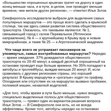
«Большинство опрошенных крымчан тратит на дорогу в один
конец меньше часа, и в пути, в целом, они проводят меньше
времени, чем жители других регионов», — отметил Илья Зотов.
Симферополь исследователи выбрали для выделения самых
популярных маршрутов — это проще всего сделать в крымской
столице, так как здесь самая развитая система общественного
транспорта. Оказалось, что таковыми являются: № 1,
связывающий город с селом Перевальное (Ялтинское
направление), № 4 — к крупнейшему в Крыму вузу и новым
микрорайонам, а также № 25 — к Агротехнической академии.
Что чаще всего не устраивает пассажиров на
упомянутых, самых востребованных маршрутах?
Нередко
— время ожидания. 37% дожидаются общественного
транспорта по 20-40 минут, а каждый десятый опрошенный на
остановке проводит еще больше времени. Но 35% попадают в
автобусы и троллейбусы, выждав меньше 20 минут. И, если
сравнивать с другими регионами страны, это хороший
результат. В Крыму маршрутки и «рогатые» ходят по графику.
Опоздания или отсутствие их на маршрутах вызвано пробками,
поломкой машин, нехваткой водителей.
«Для того, чтобы время в пути было меньше, нужно внедрять
специально выделенные полосы для общественного
транспорта, — привел один из вариантов решения вопроса
Илья Зотов. — В Симферополе они есть, но не всегда
эффективны. Кроме того, автобусы нередко на остановках