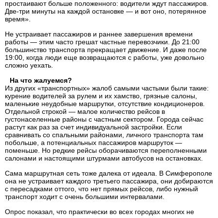
простаивают больше положенного: водители ждут пассажиров.
Две-три минуты на каждой остановке — и вот оно, потерянное
время».
Не устраивает пассажиров и раннее завершения времени
работы — этим часто грешат частные перевозчики. До 21:00
большинство транспорта прекращает движение. И даже после
19:00, когда люди еще возвращаются с работы, уже довольно
сложно уехать.
На что жалуемся?
Из других «транспортных» жалоб самыми частыми были такие:
курение водителей за рулем и их хамство, грязные салоны,
маленькие неудобные маршрутки, отсутствие кондиционеров.
Отдельной строкой — малое количество рейсов в
густонаселенные районы с частным сектором. Города сейчас
растут как раз за счет индивидуальной застройки. Если
сравнивать со спальными районами, личного транспорта там
побольше, а потенциальных пассажиров маршруток —
поменьше. Но редкие рейсы оборачиваются переполненными
салонами и настоящими штурмами автобусов на остановках.
Сама маршрутная сеть тоже далека от идеала. В Симферополе
она не устраивает каждого третьего пассажира, они добираются
с пересадками оттого, что нет прямых рейсов, либо нужный
транспорт ходит с очень большими интервалами.
Опрос показал, что практически во всех городах многих не