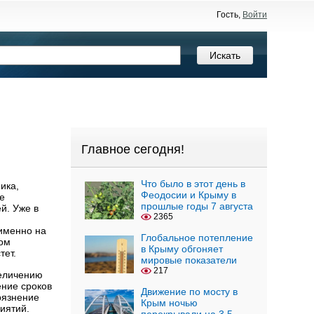
Гость,
Войти
Главное сегодня!
Что было в этот день в
фика,
Феодосии и Крыму в
е
прошлые годы 7 августа
й. Уже в
2365
именно на
Глобальное потепление
дом
в Крыму обгоняет
тет.
мировые показатели
217
величению
ение сроков
Движение по мосту в
рязнение
Крым ночью
иятий.