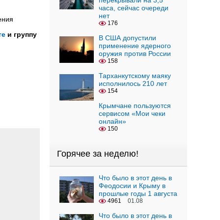
перекрывали на 3,5
часа, сейчас очереди
нет
ения
176
те
и группу
В США допустили
применение ядерного
оружия против России
158
Тарханкутскому маяку
исполнилось 210 лет
154
Крымчане пользуются
сервисом «Мои чеки
онлайн»
150
Горячее за неделю!
Что было в этот день в
Феодосии и Крыму в
прошлые годы 1 августа
4961
01.08
Что было в этот день в