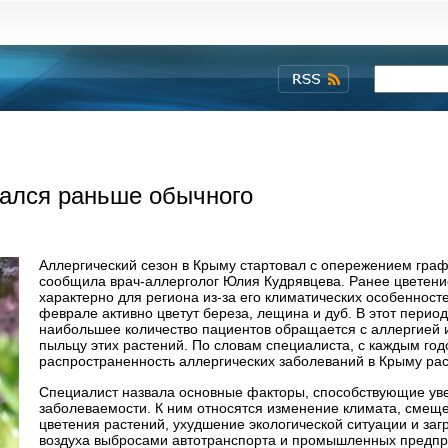
чался раньше обычного
Аллергический сезон в Крыму стартовал с опережением гра
сообщила врач-аллерголог Юлия Кудрявцева. Ранее цветени
характерно для региона из-за его климатических особенносте
феврале активно цветут береза, лещина и дуб. В этот период
наибольшее количество пациентов обращается с аллергией 
пыльцу этих растений. По словам специалиста, с каждым го
распространенность аллергических заболеваний в Крыму рас
Специалист назвала основные факторы, способствующие у
заболеваемости. К ним относятся изменение климата, смещ
цветения растений, ухудшение экологической ситуации и заг
воздуха выбросами автотранспорта и промышленных предпр