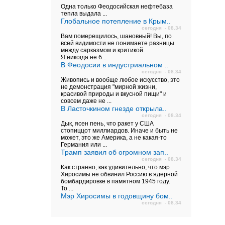
Одна только Феодосийская нефтебаза
тепла выдала ...
Глобальное потепление в Крым..
сегодня - 08.34
Вам померещилось, шановный! Вы, по
всей видимости не понимаете разницы
между сарказмом и критикой.
Я никогда не б...
В Феодосии в индустриальном ..
сегодня - 08.34
Живопись и вообще любое искусство, это
не демонстрация "мирной жизни,
красивой природы и вкусной пищи" и
совсем даже не ...
В Ласточкином гнезде открыла..
сегодня - 08.34
Дык, ясен пень, что ракет у США
стопиццот миллиардов. Иначе и быть не
может, это же Америка, а не какая-то
Германия или ...
Трамп заявил об огромном зап..
сегодня - 08.34
Как странно, как удивительно, что мэр
Хиросимы не обвинил Россию в ядерной
бомбардировке в памятном 1945 году.
То ...
Мэр Хиросимы в годовщину бом..
сегодня - 08.34