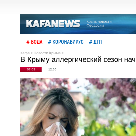
Крым: новости
Феодосии
# ВОДА
# КОРОНАВИРУС
# ДТП
Кафа
>
Новости Крыма
>
В Крыму аллергический сезон на
07:03
12.05