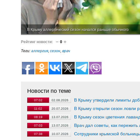
В Крыму аллергический сезон начался раньше обычного
Рейтинг новости:
0
Теги:
аллергия
,
сезон
,
врач
Новости по теме
В Крыму утвердили лимиты доб
07:02
02.08.2026
В Крыму открыли сезон ловли р
11:02
20.07.2026
В Крыму сезон цветения лаван
08:19
13.07.2026
Врач дал советы, как пережить
07:03
13.07.2026
Сотрудники крымской больницы
07:38
10.07.2026