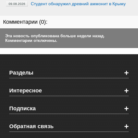
Студент обнаружил древний аммонит в Крыму
09.08.2026
Комментарии (
0
):
Эта новость опубликована больше недели назад.
Комментарии отключены.
+
Разделы
Новости Феодосии
+
Интересное
Новости Крыма
Мировые новости
Видео о Феодосии
+
Подписка
Объявления
Веб-камеры Феодосии
Здоровье
Блоги феодосийцев
Печатная версия газеты "Кафа"
+
СМС мнения читателей
Обратная связь
Школы Феодосии
RSS