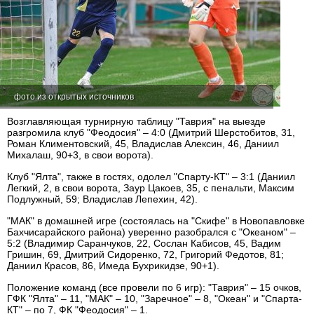
фото из открытых источников
Возглавляющая турнирную таблицу "Таврия" на выезде
разгромила клуб "Феодосия" – 4:0 (Дмитрий Шерстобитов, 31,
Роман Климентовский, 45, Владислав Алексин, 46, Даниил
Михалаш, 90+3, в свои ворота).
Клуб "Ялта", также в гостях, одолел "Спарту-КТ" – 3:1 (Даниил
Легкий, 2, в свои ворота, Заур Цакоев, 35, с пенальти, Максим
Подлужный, 59; Владислав Лепехин, 42).
"МАК" в домашней игре (состоялась на "Скифе" в Новопавловке
Бахчисарайского района) уверенно разобрался с "Океаном" –
5:2 (Владимир Саранчуков, 22, Сослан Кабисов, 45, Вадим
Гришин, 69, Дмитрий Сидоренко, 72, Григорий Федотов, 81;
Даниил Красов, 86, Имеда Бухрикидзе, 90+1).
Положение команд (все провели по 6 игр): "Таврия" – 15 очков,
ГФК "Ялта" – 11, "МАК" – 10, "Заречное" – 8, "Океан" и "Спарта-
КТ" – по 7, ФК "Феодосия" – 1.