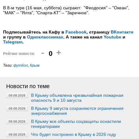
В 8-м туре (16 мая, суббота) сыграют: "Феодосия" – "Океан",
"МАК" – "Ялта", "Спарта-КТ" – "Заречное".
Подписывайтесь на Кафу в
Facebook
, страницу
ВКонтакте
и группу в
Одноклассниках
. А также на канал
Youtube
и
Telegram
.
-
+
0
Рейтинг новости:
Теги:
футбол
,
Крым
Новости по теме
В Крыму объявлена чрезвычайная пожарная
09.08.2026
опасность 9 и 10 августа
В Крыму 9 августа сохраняются ограничения
09.08.2026
энергоснабжения
В Крыму все объекты соцзащиты оснастили
09.08.2026
генераторами
Что будет построено в Крыму в 2026 году
09.08.2026