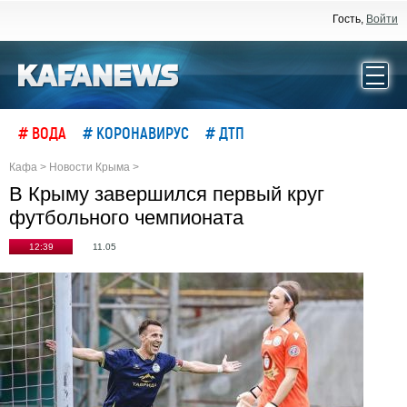
Гость,
Войти
# ВОДА
# КОРОНАВИРУС
# ДТП
Кафа
>
Новости Крыма
>
В Крыму завершился первый круг
футбольного чемпионата
12:39
11.05