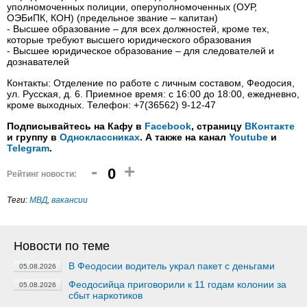
уполномоченных полиции, оперуполномоченных (ОУР,
ОЭБиПК, КОН) (предельное звание – капитан)
- Высшее образование – для всех должностей, кроме тех,
которые требуют высшего юридического образования
- Высшее юридическое образование – для следователей и
дознавателей
Контакты: Отделение по работе с личным составом, Феодосия,
ул. Русская, д. 6. Приемное время: с 16:00 до 18:00, ежедневно,
кроме выходных. Телефон: +7(36562) 9-12-47
Подписывайтесь на Кафу в
Facebook
, страницу
ВКонтакте
и группу в
Одноклассниках
. А также на канал
Youtube
и
Telegram
.
-
+
0
Рейтинг новости:
Теги:
МВД
,
вакансии
Новости по теме
В Феодосии водитель украл пакет с деньгами
05.08.2026
Феодосийца приговорили к 11 годам колонии за
05.08.2026
сбыт наркотиков