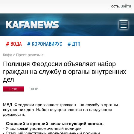
Гость,
Войти
# ВОДА
# КОРОНАВИРУС
# ДТП
Кафа
>
Пресс-релизы
>
Полиция Феодосии объявляет набор
граждан на службу в органы внутренних
дел
07:06
13.05
МВД Феодосии приглашает граждан на службу в органы
внутренних дел. Набор осуществляется на следующие
должности:
Старший и средний начальствующий состав:
- Участковый уполномоченный полиции
- Старший участковый уполномоченный полиции