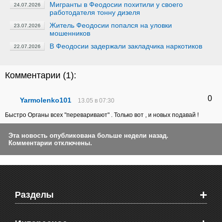
Мигранты в Феодосии похитили у своего
24.07.2026
работодателя тонну дизеля
Житель Феодосии попался на уловки
23.07.2026
мошенников
В Феодосии задержали закладчика наркотиков
22.07.2026
Комментарии (
1
):
0
Yarmolenko101
13.05 в 07:30
Быстро Органы всех "переваривают" . Только вот , и новых подавай !
Эта новость опубликована больше недели назад.
Комментарии отключены.
+
Разделы
Новости Феодосии