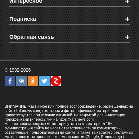
+
Интересное
Новости Крыма
Мировые новости
Видео о Феодосии
+
Подписка
Объявления
Веб-камеры Феодосии
Здоровье
Блоги феодосийцев
Печатная версия газеты "Кафа"
+
СМС мнения читателей
Обратная связь
Школы Феодосии
RSS
Рекламодателям
Контактная информация
© 1992-2026
ВНИМАНИЕ! Частичное или полное воспроизведение, размещенных на
сайте kafanews.com, текстовых и фотографических материалов
приветствуется при условии активной, не закрытой для индексации
поисковиками гиперссылки на
https://kafanews.com
На настоящем ресурсе может присутствовать материал 18+
Администрация сайта не несет ответственность за комментарии,
оставляемые пользователями на сайте, а также за характер рекламных
материалов от сторонних рекламных систем (Google, Яндекс и др.).