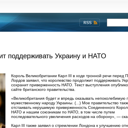
жит поддерживать Украину и НАТО
Король Великобритании Карл III в ходе тронной речи перед 
Лордов заявил, что королевство продолжит поддерживать Укр
сохранит приверженность НАТО. Текст выступления опублико
сайте британского правительства.
«Великобритания будет и впредь оказывать непоколебимую 
мужественному народу Украины. (...) Мое правительство такж
отстаивать нерушимую приверженность Соединенного Корол
НАТО и нашим союзникам по НАТО, в том числе путем
последовательного увеличения расходов на оборону», — ска
Карл III также заявил о стремлении Лондона к улучшению от