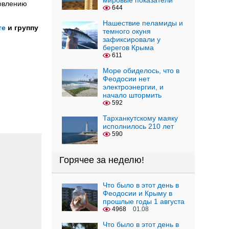
мировые показатели
новлению
644
Нашествие пеламиды и
те
и группу
темного окуня
зафиксировали у
берегов Крыма
611
Море обиделось, что в
Феодосии нет
электроэнергии, и
начало штормить
592
Тарханкутскому маяку
исполнилось 210 лет
590
Горячее за неделю!
Что было в этот день в
Феодосии и Крыму в
прошлые годы 1 августа
4968
01.08
Что было в этот день в