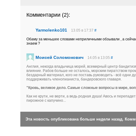
Комментарии (
2
):
Yarmolenko101
13.05 в 17:37
#
Обаму за меньшее словами неприличными обзывали , а сейчас ч
знаем ?
Моисей Соломонович
14.05 в 13:05
#
Англия, некогда владычица морей, всемирный центр бандитиз
влияние. Рабов больше не осталось, морским пиратством про
бездарный материал, кого не поставь руководить - всё одни д
поддерживать членопианиста, бандеровского главаря.
"Кровь, великое дело. Самые сложные вопросы в мире, вопр
Как не крути, не верти, а ведь родная душа! Авось и перепадет
пирожное с капучино...
Эта новость опубликована больше недели назад. Ком