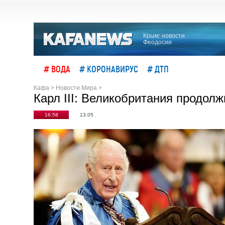
Крым: новости
Феодосии
# ВОДА
# КОРОНАВИРУС
# ДТП
Кафа
>
Новости Мира
>
Карл III: Великобритания продол
16:58
13.05