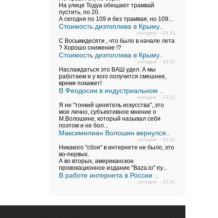
На улице Тодуа обещают трамвай
пустить, по 20.
А сегодня по 109 и без трамвая, но 109...
Стоимость дизтоплива в Крыму..
сегодня - 23.31
С Восьмидесяти , что было в начале лета
? Хорошо снижение !?
Стоимость дизтоплива в Крыму..
сегодня - 23.31
Наслаждаться это ВАШ удел. А мы
работаем и у кого получится смешнее,
время покажет!
В Феодосии в индустриальном ..
сегодня - 23.31
Я не "тонкий ценитель искусства", это
мое лично, субъективное мнение о
М.Волошине, который называл себя
поэтом и не бол...
Максимилиан Волошин вернулся..
сегодня - 23.31
Никакого "сбоя" в интернете не было, это
во-первых.
А во вторых, американское
провокационное издание "Baza.io" пу...
В работе интернета в России ..
сегодня - 23.31