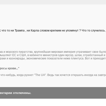
то то ни Трампа , ни Карла словом крепким не упомянут ? Что то случилось ,
ма и морского пиратства, крупнейшая мировая империя утрачивает свое был
мышляет ЕС и США, в кабинете министров один мусор, шлак, отработанный и
ураки и казнокрады, экономические показатели ниже плинтуса. Вот и приходит
осы крови..."
 что-нибудь, когда рухнет "The UA". Ведь так хочется откушать иногда на завтр
ментарии отключены.