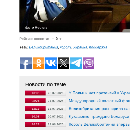
фото Reuters
Рейтинг новости:
0
Теги:
Великобритания
,
король
,
Украина
,
поддержка
Новости по теме
У Польши нет претензий к Укра
13:36
28.07.2026
Международный валютный фонд
08:24
21.07.2026
Великобритания расширила сан
12:11
13.07.2026
Лукашенко: граждане Беларуси 
16:08
06.07.2026
Король Великобритании впервы
14:29
21.06.2026