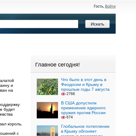
Гость,
Войти
Главное сегодня!
Что было в этот день в
Палатой
Феодосии и Крыму в
аину и
прошлые годы 7 августа
ван на
2766
В США допустили
поддержку
применение ядерного
е будет
оружия против России
евства
674
зал король.
Глобальное потепление
в Крыму обгоняет
ношений с