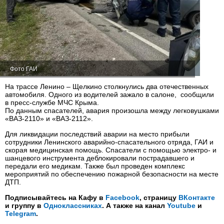
Фото ГАИ
На трассе Ленино – Щелкино столкнулись два отечественных
автомобиля. Одного из водителей зажало в салоне, сообщили
в пресс-службе МЧС Крыма.
По данным спасателей, авария произошла между легковушками
«ВАЗ-2110» и «ВАЗ-2112».
Для ликвидации последствий аварии на место прибыли
сотрудники Ленинского аварийно-спасательного отряда, ГАИ и
скорая медицинская помощь. Спасатели с помощью электро- и
шанцевого инструмента деблокировали пострадавшего и
передали его медикам. Также был проведен комплекс
мероприятий по обеспечению пожарной безопасности на месте
ДТП.
Подписывайтесь на Кафу в
Facebook
, страницу
ВКонтакте
и группу в
Одноклассниках
. А также на канал
Youtube
и
Telegram
.