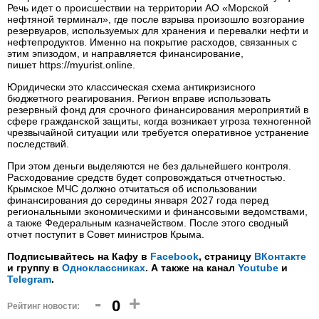
Речь идет о происшествии на территории АО «Морской
нефтяной терминал», где после взрыва произошло возгорание
резервуаров, используемых для хранения и перевалки нефти и
нефтепродуктов. Именно на покрытие расходов, связанных с
этим эпизодом, и направляется финансирование,
пишет https://myurist.online.
Юридически это классическая схема антикризисного
бюджетного реагирования. Регион вправе использовать
резервный фонд для срочного финансирования мероприятий в
сфере гражданской защиты, когда возникает угроза техногенной
чрезвычайной ситуации или требуется оперативное устранение
последствий.
При этом деньги выделяются не без дальнейшего контроля.
Расходование средств будет сопровождаться отчетностью.
Крымское МЧС должно отчитаться об использовании
финансирования до середины января 2027 года перед
региональными экономическими и финансовыми ведомствами,
а также Федеральным казначейством. После этого сводный
отчет поступит в Совет министров Крыма.
Подписывайтесь на Кафу в
Facebook
, страницу
ВКонтакте
и группу в
Одноклассниках
. А также на канал
Youtube
и
Telegram
.
-
+
0
Рейтинг новости: